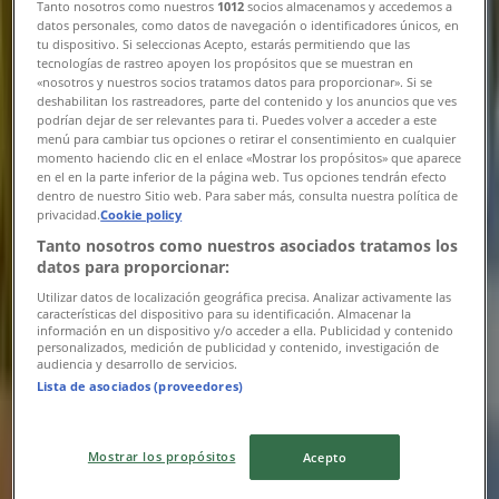
4.9 km
Tanto nosotros como nuestros
1012
socios almacenamos y accedemos a
datos personales, como datos de navegación o identificadores únicos, en
Öppna
tu dispositivo. Si seleccionas Acepto, estarás permitiendo que las
tecnologías de rastreo apoyen los propósitos que se muestran en
«nosotros y nuestros socios tratamos datos para proporcionar». Si se
deshabilitan los rastreadores, parte del contenido y los anuncios que ves
podrían dejar de ser relevantes para ti. Puedes volver a acceder a este
menú para cambiar tus opciones o retirar el consentimiento en cualquier
City Gross
momento haciendo clic en el enlace «Mostrar los propósitos» que aparece
en el en la parte inferior de la página web. Tus opciones tendrán efecto
Krankroksgatan 21, Tibble och Lundby
dentro de nuestro Sitio web. Para saber más, consulta nuestra política de
privacidad.
Cookie policy
5.2 km
Tanto nosotros como nuestros asociados tratamos los
datos para proporcionar:
Öppna
Utilizar datos de localización geográfica precisa. Analizar activamente las
características del dispositivo para su identificación. Almacenar la
información en un dispositivo y/o acceder a ella. Publicidad y contenido
personalizados, medición de publicidad y contenido, investigación de
City Gross i Västerås — Butiker, öppettider och
audiencia y desarrollo de servicios.
Lista de asociados (proveedores)
telefonnummer
Mostrar los propósitos
Acepto