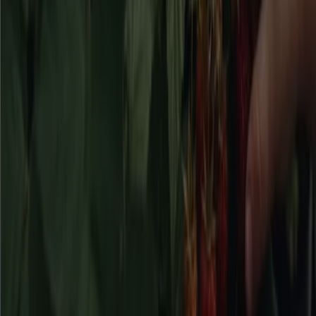
Folkpool
Exklusivt erbjudande!
Utgår den 17/8
Stockholm
Clas Ohlson
Upp till 40%!
Utgår den 16/8
Stockholm
Skånska Byggvaror
20-30% rabatt!
Utgår den 17/8
Stockholm