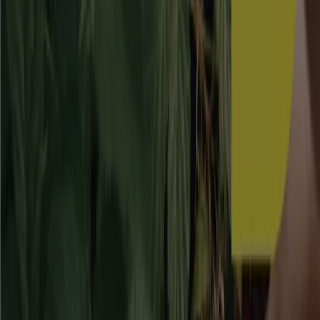
Trädgård i Stockholm
Ny
Jula
kampanjbladet Jula
Utgår den 2/9
Stockholm
Swedol
Swedol reklamblad
Utgår den 31/8
Stockholm