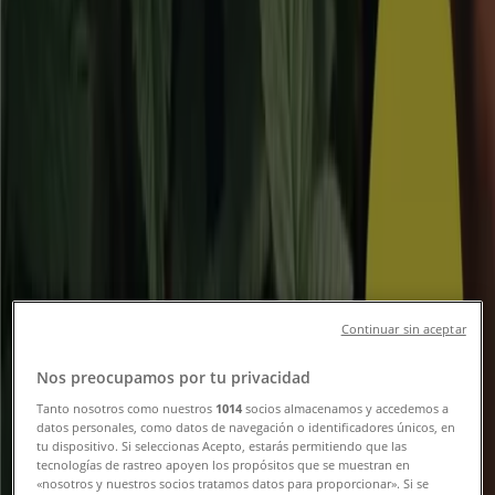
Erbjudanden & Kataloger
Följ för att få erbjudanden
Tiendeo i Stockholm
»
Bygg och Trädgård Erbjudanden i Stockholm
»
Tools i Stockholm
Snabbkoll på erbjudanden på Tools i
Stockholm
Continuar sin aceptar
Kategorier:
Bygg och Trädgård
Nos preocupamos por tu privacidad
Vi är på väg att publicera erbjudanden från Tools
Tanto nosotros como nuestros
1014
socios almacenamos y accedemos a
datos personales, como datos de navegación o identificadores únicos, en
Reklam
tu dispositivo. Si seleccionas Acepto, estarás permitiendo que las
tecnologías de rastreo apoyen los propósitos que se muestran en
«nosotros y nuestros socios tratamos datos para proporcionar». Si se