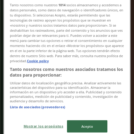
Tanto nosotros como nuestros
1014
socios almacenamos y accedemos a
datos personales, como datos de navegación o identificadores únicos, en
tu dispositivo. Si seleccionas Acepto, estarás permitiendo que las
tecnologías de rastreo apoyen los propósitos que se muestran en
«nosotros y nuestros socios tratamos datos para proporcionar». Si se
deshabilitan los rastreadores, parte del contenido y los anuncios que ves
podrían dejar de ser relevantes para ti. Puedes volver a acceder a este
menú para cambiar tus opciones o retirar el consentimiento en cualquier
momento haciendo clic en el enlace «Mostrar los propósitos» que aparece
en el en la parte inferior de la página web. Tus opciones tendrán efecto
dentro de nuestro Sitio web. Para saber más, consulta nuestra política de
privacidad.
Cookie policy
{"numCatalogs":0}
Tanto nosotros como nuestros asociados tratamos los
datos para proporcionar:
Adresser och öppettider Colorama
Utilizar datos de localización geográfica precisa. Analizar activamente las
características del dispositivo para su identificación. Almacenar la
información en un dispositivo y/o acceder a ella. Publicidad y contenido
personalizados, medición de publicidad y contenido, investigación de
audiencia y desarrollo de servicios.
Colorama
Lista de asociados (proveedores)
Folkungagatan 54, Stockholm
Mostrar los propósitos
1.7 km
Acepto