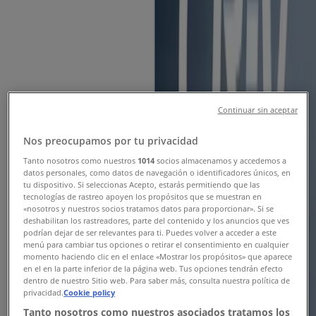
Senaste erbjudandet:
2026-01-01
Citroën
Continuar sin aceptar
Jumpy
Nos preocupamos por tu privacidad
Utgår den 31/12
Tanto nosotros como nuestros
1014
socios almacenamos y accedemos a
datos personales, como datos de navegación o identificadores únicos, en
tu dispositivo. Si seleccionas Acepto, estarás permitiendo que las
tecnologías de rastreo apoyen los propósitos que se muestran en
«nosotros y nuestros socios tratamos datos para proporcionar». Si se
deshabilitan los rastreadores, parte del contenido y los anuncios que ves
Citroën
podrían dejar de ser relevantes para ti. Puedes volver a acceder a este
menú para cambiar tus opciones o retirar el consentimiento en cualquier
Jumpy plancher
momento haciendo clic en el enlace «Mostrar los propósitos» que aparece
en el en la parte inferior de la página web. Tus opciones tendrán efecto
dentro de nuestro Sitio web. Para saber más, consulta nuestra política de
Utgår den 31/12
3.5 km - Sollentuna
privacidad.
Cookie policy
Tanto nosotros como nuestros asociados tratamos los