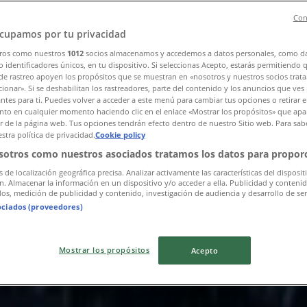
Con
cupamos por tu privacidad
ros como nuestros
1012
socios almacenamos y accedemos a datos personales, como d
 identificadores únicos, en tu dispositivo. Si seleccionas Acepto, estarás permitiendo 
de rastreo apoyen los propósitos que se muestran en «nosotros y nuestros socios trat
ionar». Si se deshabilitan los rastreadores, parte del contenido y los anuncios que ves
antes para ti. Puedes volver a acceder a este menú para cambiar tus opciones o retirar e
to en cualquier momento haciendo clic en el enlace «Mostrar los propósitos» que apar
hlson i Malmö
or de la página web. Tus opciones tendrán efecto dentro de nuestro Sitio web. Para sab
stra política de privacidad.
Cookie policy
sotros como nuestros asociados tratamos los datos para proporc
s de localización geográfica precisa. Analizar activamente las características del disposit
ón. Almacenar la información en un dispositivo y/o acceder a ella. Publicidad y conteni
os, medición de publicidad y contenido, investigación de audiencia y desarrollo de ser
ociados (proveedores)
Mostrar los propósitos
Acepto