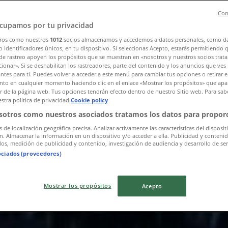
Con
cupamos por tu privacidad
ros como nuestros
1012
socios almacenamos y accedemos a datos personales, como d
 identificadores únicos, en tu dispositivo. Si seleccionas Acepto, estarás permitiendo 
de rastreo apoyen los propósitos que se muestran en «nosotros y nuestros socios trat
ionar». Si se deshabilitan los rastreadores, parte del contenido y los anuncios que ves
antes para ti. Puedes volver a acceder a este menú para cambiar tus opciones o retirar e
to en cualquier momento haciendo clic en el enlace «Mostrar los propósitos» que apar
 Färg i Linköping
or de la página web. Tus opciones tendrán efecto dentro de nuestro Sitio web. Para sab
stra política de privacidad.
Cookie policy
sotros como nuestros asociados tratamos los datos para proporc
s de localización geográfica precisa. Analizar activamente las características del disposit
ón. Almacenar la información en un dispositivo y/o acceder a ella. Publicidad y conteni
os, medición de publicidad y contenido, investigación de audiencia y desarrollo de ser
ociados (proveedores)
Mostrar los propósitos
Acepto