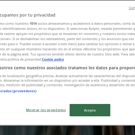
Con
cupamos por tu privacidad
ros como nuestros
1014
socios almacenamos y accedemos a datos personales, como d
 identificadores únicos, en tu dispositivo. Si seleccionas Acepto, estarás permitiendo 
de rastreo apoyen los propósitos que se muestran en «nosotros y nuestros socios trat
ionar». Si se deshabilitan los rastreadores, parte del contenido y los anuncios que ves
antes para ti. Puedes volver a acceder a este menú para cambiar tus opciones o retirar e
to en cualquier momento haciendo clic en el enlace «Mostrar los propósitos» que apar
Jönköping
or de la página web. Tus opciones tendrán efecto dentro de nuestro Sitio web. Para sab
stra política de privacidad.
Cookie policy
sotros como nuestros asociados tratamos los datos para proporc
s de localización geográfica precisa. Analizar activamente las características del disposit
ón. Almacenar la información en un dispositivo y/o acceder a ella. Publicidad y conteni
os, medición de publicidad y contenido, investigación de audiencia y desarrollo de ser
ociados (proveedores)
Mostrar los propósitos
Acepto