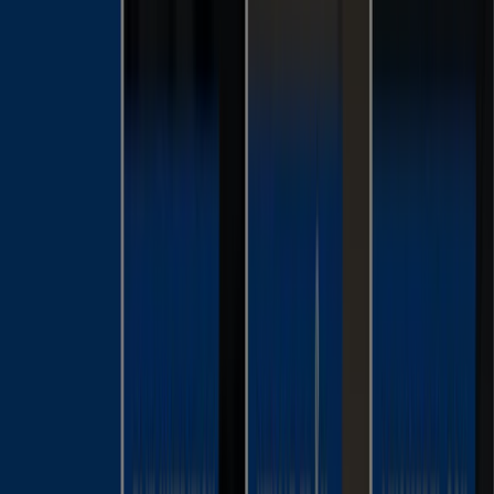
Rabattkoder, Erbjudanden &
Reklamblad
Följ för att få erbjudanden
Tiendeo i Helsingborg
»
Sport Erbjudanden i Helsingborg
»
Löplabbet i Helsingborg
Snabbkoll på erbjudanden på
Löplabbet i Helsingborg
Erbjudanden på Löplabbet i Helsingborg:
16
Kataloger med erbjudanden på Löplabbet i
Helsingborg:
1