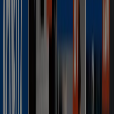
1999
,
00
Kr
MORE
V6
LÖPARSKOR
2899
,