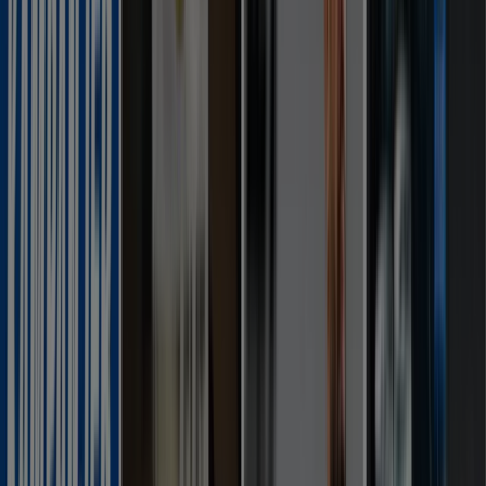
2199
,
00
Kr
WAVE
HORIZON
9
LÖPARSKOR
2599
,
00
Kr
CLOUDMONSTER