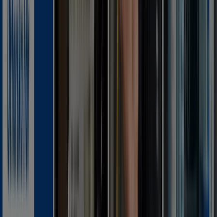
SportsDirect
Up to 70% Off!
Utgår den 10/8
Helsingborg
-5 dagar
Stadium
20% extra rabatt!
Utgår den 11/8
Helsingborg
-5 dagar
Svenskt Kosttillskott