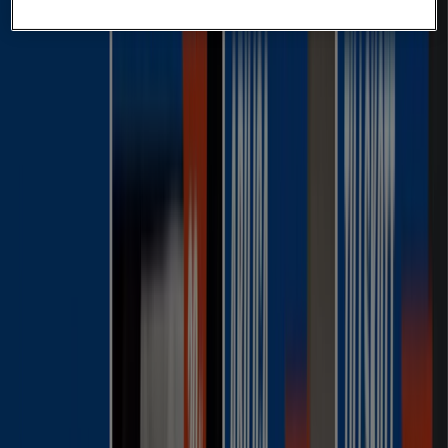
telefonnummer
Mest klickade Löplabbet -produkter
i Helsingborg
2399
,
00
Kr
GLYCERIN