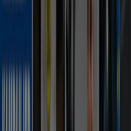
1899
,
00
Kr
AGILITY
PEAK
6
TERRÄNGSKOR