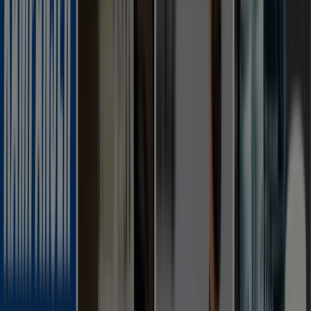
3
HYPER
LÖPARSKOR
1999
,
00
Kr
CLIFTON
11
WIDE
LÖPARSKOR