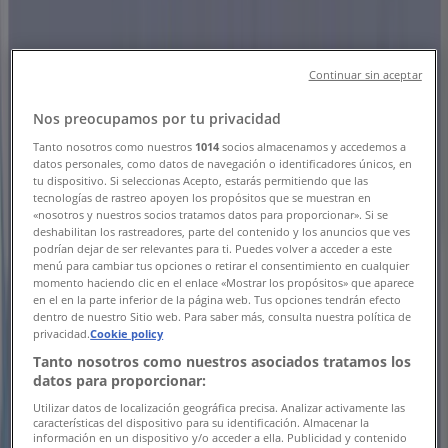
Utgår den 12/8
3.1 km - Halmstad
Continuar sin aceptar
JYSK
Nos preocupamos por tu privacidad
JYSK reklamblad
Tanto nosotros como nuestros
1014
socios almacenamos y accedemos a
datos personales, como datos de navegación o identificadores únicos, en
Utgår den 28/6
3.1 km - Halmstad
tu dispositivo. Si seleccionas Acepto, estarás permitiendo que las
tecnologías de rastreo apoyen los propósitos que se muestran en
«nosotros y nuestros socios tratamos datos para proporcionar». Si se
Reklam
deshabilitan los rastreadores, parte del contenido y los anuncios que ves
podrían dejar de ser relevantes para ti. Puedes volver a acceder a este
menú para cambiar tus opciones o retirar el consentimiento en cualquier
momento haciendo clic en el enlace «Mostrar los propósitos» que aparece
en el en la parte inferior de la página web. Tus opciones tendrán efecto
dentro de nuestro Sitio web. Para saber más, consulta nuestra política de
privacidad.
Cookie policy
Tanto nosotros como nuestros asociados tratamos los
datos para proporcionar:
Utilizar datos de localización geográfica precisa. Analizar activamente las
características del dispositivo para su identificación. Almacenar la
información en un dispositivo y/o acceder a ella. Publicidad y contenido