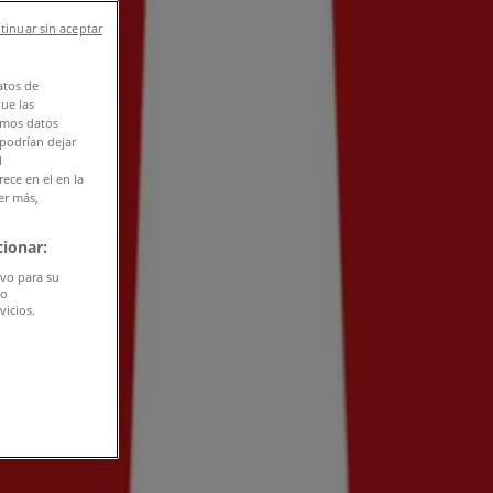
tinuar sin aceptar
atos de
que las
amos datos
 podrían dejar
l
ece en el en la
er más,
ionar:
ivo para su
do
vicios.