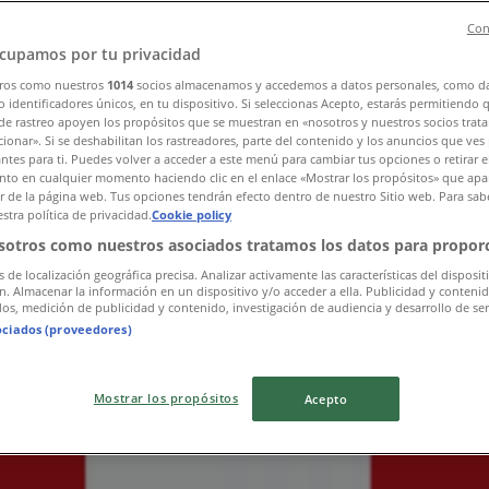
Con
cupamos por tu privacidad
ros como nuestros
1014
socios almacenamos y accedemos a datos personales, como d
g
»
 identificadores únicos, en tu dispositivo. Si seleccionas Acepto, estarás permitiendo 
de rastreo apoyen los propósitos que se muestran en «nosotros y nuestros socios trat
ionar». Si se deshabilitan los rastreadores, parte del contenido y los anuncios que ves
antes para ti. Puedes volver a acceder a este menú para cambiar tus opciones o retirar e
to en cualquier momento haciendo clic en el enlace «Mostrar los propósitos» que apar
 i Göteborg
or de la página web. Tus opciones tendrán efecto dentro de nuestro Sitio web. Para sab
stra política de privacidad.
Cookie policy
sotros como nuestros asociados tratamos los datos para proporc
s de localización geográfica precisa. Analizar activamente las características del disposit
ón. Almacenar la información en un dispositivo y/o acceder a ella. Publicidad y conteni
os, medición de publicidad y contenido, investigación de audiencia y desarrollo de ser
ociados (proveedores)
Mostrar los propósitos
Acepto