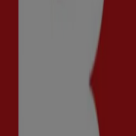
Scorett
Köpmansgatan 28-34, Göteborg
440 m
Stängt
Scorett
Götgatan 15, 411 05, Göteborg
506 m