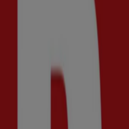
Scorett
Korsgatan 15, Göteborg
722 m
Scorett
Scorett, barnhemsgatan 22, 43131, Kungälv
6.6 km
Stängt
Scorett