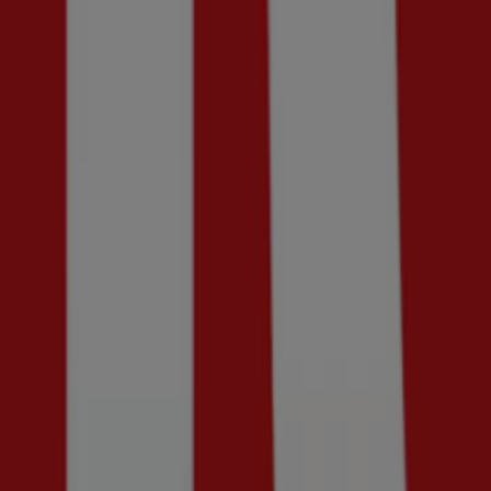
Utgår den 20/8
Göteborg
Ny
Shelta
Final sale! 50% rabatt.
Utgår den 20/8
Göteborg
Ny
Din sko
30% rabatt!
Utgår den 30/8
Göteborg
Ny