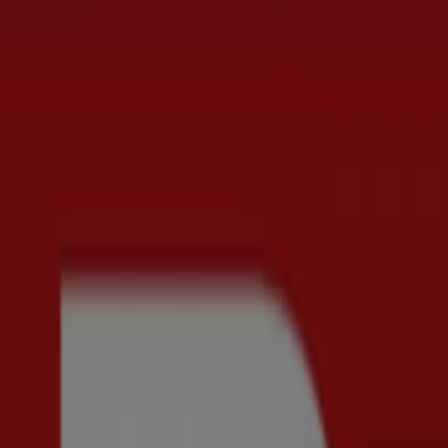
Du är här:
Göteborg
Featured
Matbutiker
Möbler och Inredning
Bygg och Trädgå
Parfym
Apotek och Hälsa
Restauranger och Kaféer
Böcker o
Reklam
Scorett Göteborg - Rabattkoder, Erb