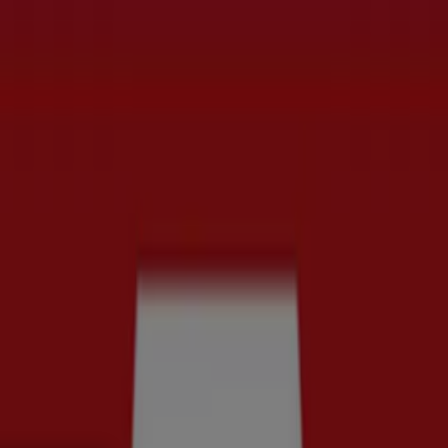
t
Bilar och Motor
Leksaker och Barn
Skönhet och