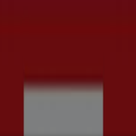
rd
Kläder, Skor och Accessoarer
Elektronik och Vitvaror
Spor
ch Kontorsmaterial
Resor
Banker
judanden & Kataloger