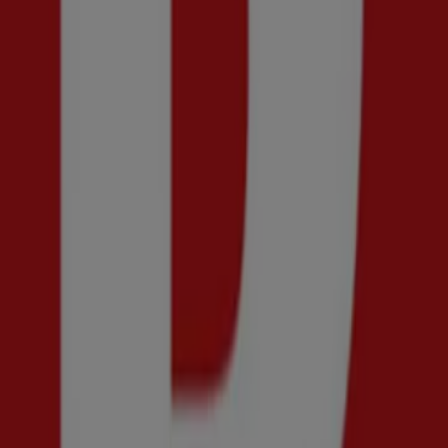
Vi är på väg att publicera erbjudanden från Scorett
Reklam
{"numCatalogs":0}
Adresser och öppettider Scorett
Scorett
Postgatan 26-32, Göteborg
332 m
Stängt