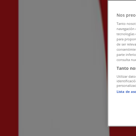
Följ för att få erbjudanden
Nos preo
Tiendeo i Göteborg
»
Tanto nosot
Kläder, Skor och Accessoarer Erbjudanden i Götebor
navegación o
tecnologías 
Scorett i Göteborg
para proporc
de ser relev
consentimien
Snabbkoll på erbjudanden på Scorett
parte inferi
consulta nue
Tanto no
Kategorier:
Kläder, Skor och Accessoarer
Utilizar dato
identificaci
Reklam
personalizad
Lista de as