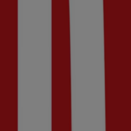
Frölunda torg, 421 42, Hagen
7.4 km
Stängt
Scorett i Göteborg — Butiker, öppettider och telefonnum
Andre kataloger av Kläder, Skor och
Ny
Brothers
Få 50% rabatt!