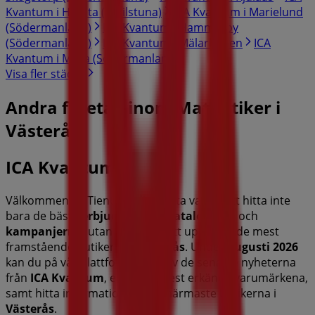
Kvantum i Hållsta (Eskilstuna)
ICA Kvantum i Marielund
(Södermanland)
ICA Kvantum i Hammarby
(Södermanland)
ICA Kvantum i Mälarbaden
ICA
Kvantum i Mora (Södermanland)
Visa fler städer
Andra företag inom Matbutiker i
Västerås
ICA Kvantum
Välkommen till Tiendeo, ditt bästa val för att hitta inte
bara de bästa
erbjudandena
,
katalogerna
och
kampanjerna
, utan också för att upptäcka de mest
framstående butikerna i
Västerås
. Under
augusti 2026
kan du på vår plattform ta del av de senaste nyheterna
från
ICA Kvantum
, ett av de mest erkända varumärkena,
samt hitta information om de närmaste butikerna i
Västerås
.