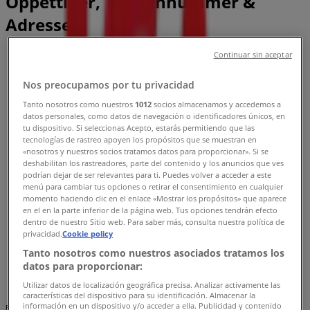
Öppettider, Telefonnummer &
Adresser
Tiendeo i Västerås
»
Continuar sin aceptar
Matbutiker Erbjudanden i Västerås
»
Nos preocupamos por tu privacidad
ICA Kvantum i Västerås
»
Tanto nosotros como nuestros
1012
socios almacenamos y accedemos a
ICA Kvantum i Västerås
datos personales, como datos de navegación o identificadores únicos, en
tu dispositivo. Si seleccionas Acepto, estarás permitiendo que las
tecnologías de rastreo apoyen los propósitos que se muestran en
«nosotros y nuestros socios tratamos datos para proporcionar». Si se
deshabilitan los rastreadores, parte del contenido y los anuncios que ves
ICA Kvantum
podrían dejar de ser relevantes para ti. Puedes volver a acceder a este
menú para cambiar tus opciones o retirar el consentimiento en cualquier
Grytavägen 1, Västerås
momento haciendo clic en el enlace «Mostrar los propósitos» que aparece
en el en la parte inferior de la página web. Tus opciones tendrán efecto
dentro de nuestro Sitio web. Para saber más, consulta nuestra política de
3.0 km
privacidad.
Cookie policy
Stängt
Tanto nosotros como nuestros asociados tratamos los
datos para proporcionar:
Utilizar datos de localización geográfica precisa. Analizar activamente las
características del dispositivo para su identificación. Almacenar la
información en un dispositivo y/o acceder a ella. Publicidad y contenido
Reklam