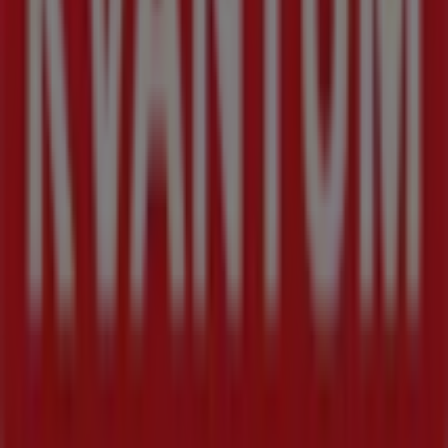
Marknadsförings- och affärsbegäran
Butiken är felaktigt angiven på kartan
Veckovis annonsfeedback
Tekniska problem och allmän feedback
Index
Märken
Lokala varumärken
Återförsäljare
Butiker i ditt område
Produkter
Lokala produkter
Städer
Ladda ner Tiendeo appen