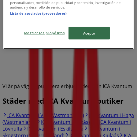
personalizados, medición de publicidad y contenido, investigación de
audiencia y desarrollo de servicios.
Lista de asociados (proveedores)
Mostrar los propósitos
Acepto
Vi är på väg att publicera erbjudanden från ICA Kvantum
Städer med ICA Kvantum-butiker
ICA Kvantum i Vad (Västmanland)
ICA Kvantum i Haga
(Västmanland)
ICA Kvantum i Hökåsen
ICA Kvantum i
Lövhulta
ICA Kvantum i Eskilstuna
ICA Kvantum i
Skogstorp (Södermanland)
ICA Kvantum i Kjulaås
ICA