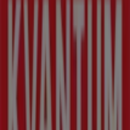
Tiendeo är en del av Shopfully, teknikföretaget som
återuppfinner lokal shopping över hela världen.
Tiendeo
Vad vi gör
Affärslösningar
Nyheter och media
Jobba med oss
Kontakta oss