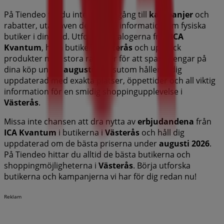
På Tiendeo får du inte bara tillgång till
kampanjer
och
rabatter, utan även detaljerad information om fysiska
butiker i din stad. Utforska katalogerna från
ICA
Kvantum
, hitta butiker i
Västerås
och upptäck
produkter med stora rabatter för att spara pengar på
dina köp under
augusti
. Dessutom håller vi dig
uppdaterad med exakta platser, öppettider och all viktig
information för en smidig shoppingupplevelse i
Västerås
.
Missa inte chansen att dra nytta av
erbjudandena
från
ICA Kvantum
i butikerna i
Västerås
och håll dig
uppdaterad om de bästa priserna under
augusti 2026
.
På Tiendeo hittar du alltid de bästa butikerna och
shoppingmöjligheterna i
Västerås
. Börja utforska
butikerna och kampanjerna vi har för dig redan nu!
Reklam