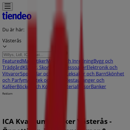
Du är här:
Västerås
Featured
Matbutiker
Möbler och Inredning
Bygg och
Trädgård
Kläder, Skor och Accessoarer
Elektronik och
Vitvaror
Sport
Bilar och Motor
Leksaker och Barn
Skönhet
och Parfym
Apotek och Hälsa
Restauranger och
Kaféer
Böcker och Kontorsmaterial
Resor
Banker
Reklam
ICA Kvantum Butiker Västerås -