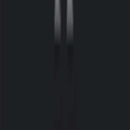
Tiendeo är en del av Shopfully, teknikföretaget som
återuppfinner lokal shopping över hela världen.
Tiendeo
Vad vi gör
Affärslösningar
Nyheter och media
Jobba med oss
Kontakta oss
Marknadsförings- och affärsbegäran
Butiken är felaktigt angiven på kartan
Veckovis annonsfeedback
Tekniska problem och allmän feedback