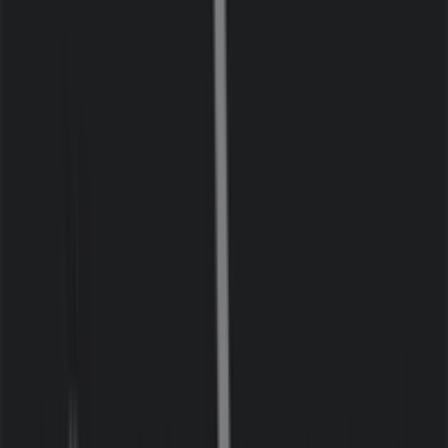
Skånska Byggvaror
Grophusgatan 2, Malmö
3.4 km
Stängt
Plantagen
Grophusgatan 2, Malmö
3.4 km
Stängt