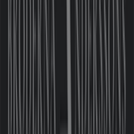
Inredning'nin diğer işletmeleri
Bröderna Anderssons
Välkommen till
Bröderna Anderssons
-butiken på
Tiendeo, där du kan upptäcka de bästa
erbjudandena
,
kampanjerna
och
katalogerna
från detta framstående
varumärke inom
Möbler och Inredning
. Vår fysiska butik
är belägen på
Långhusgatan 1
,
Tygelsjö
, där du hittar
ett brett utbud av kvalitetsprodukter som hjälper dig att
spara under hela
augusti 2026
.
På Tiendeo erbjuder vi dig den senaste informationen
om
Bröderna Anderssons
, inklusive öppettider,
exklusiva erbjudanden och butikens exakta läge på
Långhusgatan 1
. Dessutom får du tillgång till de senaste
katalogerna från
Bröderna Anderssons
, där du kan
upptäcka de senaste kampanjerna och dra nytta av stora
rabatter på produkter inom
Möbler och Inredning
för
dina inköp i
Tygelsjö
.