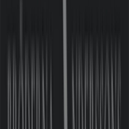
Elgiganten
Nornegatan 12, Lund (Skåne)
3.4 km
Stängt
Sony
Nornegatan 12, Västra Klagstorp
3.5 km
Tygelsjö'deki Möbler och