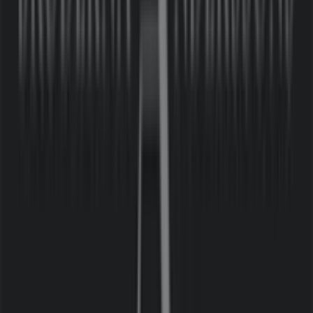
Missa inte chansen att besöka
Bröderna Anderssons
-
butiken på
Långhusgatan 1
för en fullständig
shoppingupplevelse. Vi bjuder in dig att utforska de
kampanjer vi har för dig denna
augusti
och hålla dig
uppdaterad om de bästa erbjudandena från
Bröderna
Anderssons
i
Tygelsjö
. Besök oss och börja spara redan
idag!
Mer information om Bröderna Anderssons
Se andra
butiker av Bröderna Anderssons i Tygelsjö
Reklam