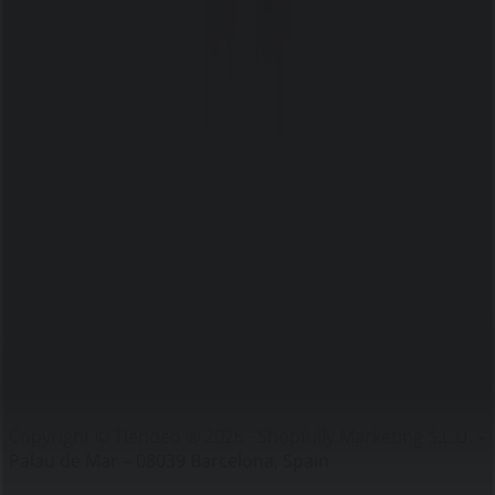
Index
Märken
Återförsäljare
Butiker i ditt område
Produkter
Städer
Ladda ner Tiendeo appen
Copyright © Tiendeo ® 2026 · Shopfully Marketing S.L.U. –
Palau de Mar – 08039 Barcelona, Spain