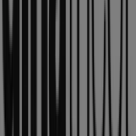
Gina Tricot
i butikerna i
Motala
och håll dig uppdaterad
om de bästa priserna under
augusti 2026
. På Tiendeo
hittar du alltid de bästa butikerna och
shoppingmöjligheterna i
Motala
. Börja utforska
butikerna och kampanjerna vi har för dig redan nu!
Reklam