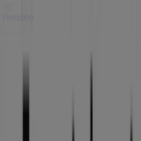
Du är här:
Motala
Featured
Matbutiker
Möbler och Inredning
Bygg och
Trädgård
Kläder, Skor och Accessoarer
Elektronik och
Vitvaror
Sport
Bilar och Motor
Leksaker och Barn
Skönhet
och Parfym
Apotek och Hälsa
Restauranger och
Kaféer
Böcker och Kontorsmaterial
Resor
Banker
Reklam
Gina Tricot Butiker Motala -