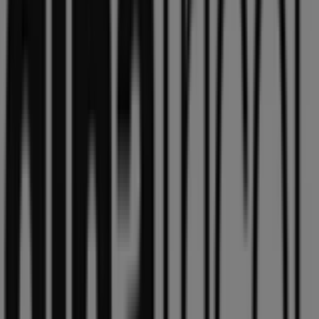
Gina Tricot
All rea 70%!
Utgår den 18/8
Städer med Gina Tricot-butiker
Gina Tricot i Mörby
Gina Tricot i Källtorpet
Gina
Tricot i Bjärka-Säby
Gina Tricot i Södra Kränge
Gina
Tricot i Gälstad-Lundby
Gina Tricot i Sättuna
Gina
Tricot i Berg (Linköpings)
Gina Tricot i Linköping
Gina
Tricot i Norra Bro
Gina Tricot i Kårsta (Örebro)
Gina
Tricot i Röhammar
Gina Tricot i Rinkaby (Örebro)
Visa fler städer
Andra företag inom Kläder, Skor
och Accessoarer i Motala