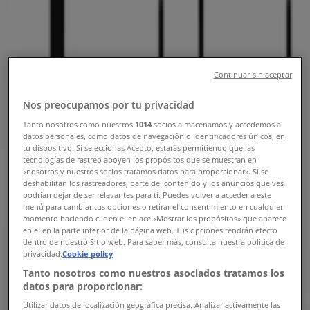
Öppettider, Telefonnummer &
Adresser
Tiendeo i Motala
»
Kläder, Skor och Accessoarer Erbjudanden i
Continuar sin aceptar
Motala
»
Gina Tricot i Motala
»
Nos preocupamos por tu privacidad
Tanto nosotros como nuestros
1014
socios almacenamos y accedemos a
Gina Tricot i Motala
datos personales, como datos de navegación o identificadores únicos, en
tu dispositivo. Si seleccionas Acepto, estarás permitiendo que las
tecnologías de rastreo apoyen los propósitos que se muestran en
«nosotros y nuestros socios tratamos datos para proporcionar». Si se
Gina Tricot
deshabilitan los rastreadores, parte del contenido y los anuncios que ves
podrían dejar de ser relevantes para ti. Puedes volver a acceder a este
Kungsgatan 9/repslagaregatan, Motala
menú para cambiar tus opciones o retirar el consentimiento en cualquier
momento haciendo clic en el enlace «Mostrar los propósitos» que aparece
en el en la parte inferior de la página web. Tus opciones tendrán efecto
643 m
dentro de nuestro Sitio web. Para saber más, consulta nuestra política de
privacidad.
Cookie policy
Stängt
Tanto nosotros como nuestros asociados tratamos los
datos para proporcionar:
Utilizar datos de localización geográfica precisa. Analizar activamente las