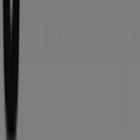
Vad vi gör
Affärslösningar
Nyheter och media
Jobba med oss
Kontakta oss
Marknadsförings- och affärsbegäran
Butiken är felaktigt angiven på kartan
Veckovis annonsfeedback
Tekniska problem och allmän feedback
Index