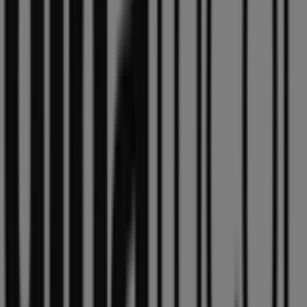
Gina Tricot
Välkommen till Tiendeo, ditt bästa val för att hitta inte
bara de bästa
erbjudandena
,
katalogerna
och
kampanjerna
, utan också för att upptäcka de mest
framstående butikerna i
Motala
. Under
augusti 2026
kan du på vår plattform ta del av de senaste nyheterna
från
Gina Tricot
, ett av de mest erkända varumärkena,
samt hitta information om de närmaste butikerna i
Motala
.
På Tiendeo får du inte bara tillgång till
kampanjer
och
rabatter, utan även detaljerad information om fysiska
butiker i din stad. Utforska katalogerna från
Gina Tricot
,
hitta butiker i
Motala
och upptäck produkter med stora
rabatter för att spara pengar på dina köp under
augusti
.
Dessutom håller vi dig uppdaterad med exakta platser,
öppettider och all viktig information för en smidig
shoppingupplevelse i
Motala
.
Missa inte chansen att dra nytta av
erbjudandena
från