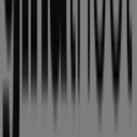
Tiendeo är en del av Shopfully, teknikföretaget som
återuppfinner lokal shopping över hela världen.
Tiendeo