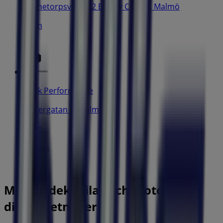
Kronetorpsvägen 2 Burlöv Center, Malmö
11 m
Peak Performance
Södergatan 9, Malmö
11 m
Öppna
Malmö'deki Bilar och Motor'nin
diğer işletmeleri