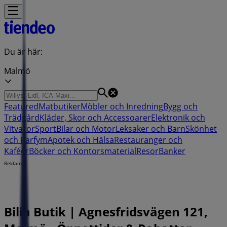
Du är här:
Malmö
Featured
Matbutiker
Möbler och Inredning
Bygg och
Trädgård
Kläder, Skor och Accessoarer
Elektronik och
Vitvaror
Sport
Bilar och Motor
Leksaker och Barn
Skönhet
och Parfym
Apotek och Hälsa
Restauranger och
Kaféer
Böcker och Kontorsmaterial
Resor
Banker
Reklam
Bilia Butik | Agnesfridsvägen 121,