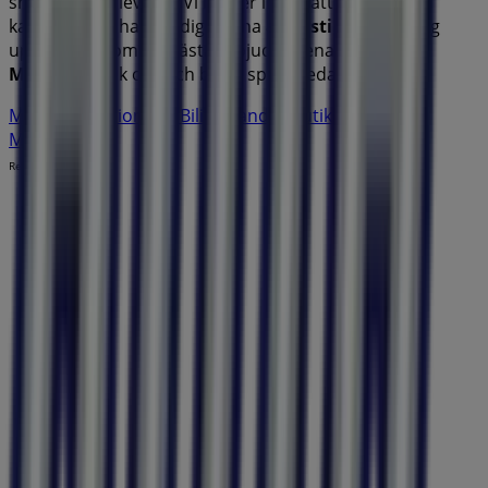
shoppingupplevelse. Vi bjuder in dig att utforska de
kampanjer vi har för dig denna
augusti
och hålla dig
uppdaterad om de bästa erbjudandena från
Bilia
i
Malmö
. Besök oss och börja spara redan idag!
Mer information om Bilia
Se andra butiker av Bilia i
Malmö
Reklam