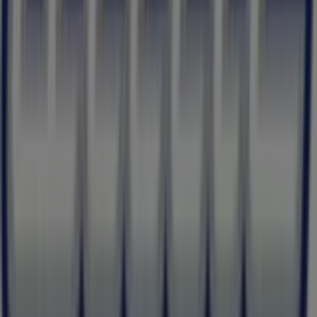
Tiendeo
Vad vi gör
Affärslösningar
Nyheter och media
Jobba med oss
Kontakta oss
Marknadsförings- och affärsbegäran
Butiken är felaktigt angiven på kartan
Veckovis annonsfeedback
Tekniska problem och allmän feedback
Index