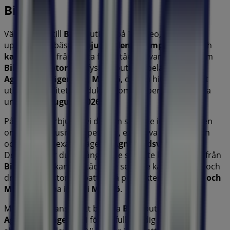
Bilia
Välkommen till
Bilia
-butiken på Tiendeo, där du kan
upptäcka de bästa
erbjudandena
,
kampanjerna
och
katalogerna
från detta framstående varumärke inom
Bilar och Motor
. Vår fysiska butik är belägen på
Agnesfridsvägen 121
,
Malmö
, där du hittar ett brett
utbud av kvalitetsprodukter som hjälper dig att spara
under hela
augusti 2026
.
På Tiendeo erbjuder vi dig den senaste informationen
om
Bilia
, inklusive öppettider, exklusiva erbjudanden
och butikens exakta läge på
Agnesfridsvägen 121
.
Dessutom får du tillgång till de senaste katalogerna från
Bilia
, där du kan upptäcka de senaste kampanjerna och
dra nytta av stora rabatter på produkter inom
Bilar och
Motor
för dina inköp i
Malmö
.
Missa inte chansen att besöka
Bilia
-butiken på
Agnesfridsvägen 121
för en fullständig