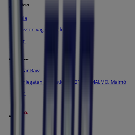
iittala
Hansson väg 40, Malmö
11 m
G-Star Raw
Humlegatan 21 (lastkajen) 211 27 MALMO, Malmö
11 m
Brio