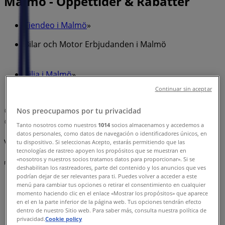
Malmö - Öppettider & Rabatter
Tiendeo i Malmö
»
Bilar och Motor Erbjudanden i Malmö
»
Bilia i Malmö
»
Continuar sin aceptar
Bilia | Agnesfridsvägen 121
Nos preocupamos por tu privacidad
Karta
0771-400 000
Karta
0771-400 000
Tanto nosotros como nuestros
1014
socios almacenamos y accedemos a
datos personales, como datos de navegación o identificadores únicos, en
Vi är på väg att publicera erbjudanden från Bilia
tu dispositivo. Si seleccionas Acepto, estarás permitiendo que las
tecnologías de rastreo apoyen los propósitos que se muestran en
«nosotros y nuestros socios tratamos datos para proporcionar». Si se
Reklam
deshabilitan los rastreadores, parte del contenido y los anuncios que ves
podrían dejar de ser relevantes para ti. Puedes volver a acceder a este
menú para cambiar tus opciones o retirar el consentimiento en cualquier
momento haciendo clic en el enlace «Mostrar los propósitos» que aparece
en el en la parte inferior de la página web. Tus opciones tendrán efecto
dentro de nuestro Sitio web. Para saber más, consulta nuestra política de
privacidad.
Cookie policy