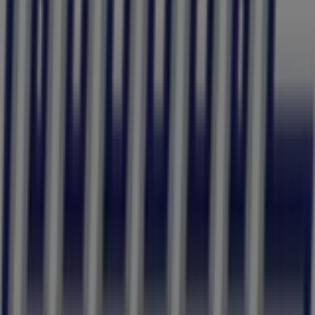
Tiendeo är en del av Shopfully, teknikföretaget som
återuppfinner lokal shopping över hela världen.