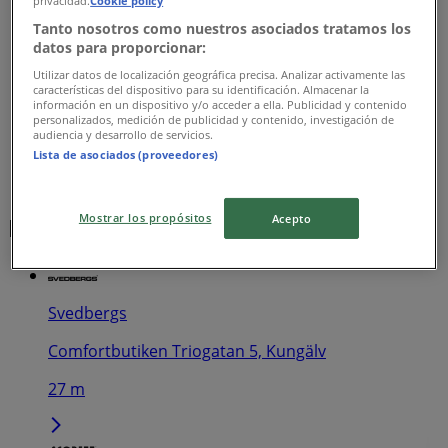
Tanto nosotros como nuestros asociados tratamos los
datos para proporcionar:
Utilizar datos de localización geográfica precisa. Analizar activamente las
características del dispositivo para su identificación. Almacenar la
información en un dispositivo y/o acceder a ella. Publicidad y contenido
personalizados, medición de publicidad y contenido, investigación de
audiencia y desarrollo de servicios.
Lista de asociados (proveedores)
Mostrar los propósitos
Närmaste butiker
Acepto
Svedbergs
Comfortbutiken Triogatan 5, Kungälv
27 m