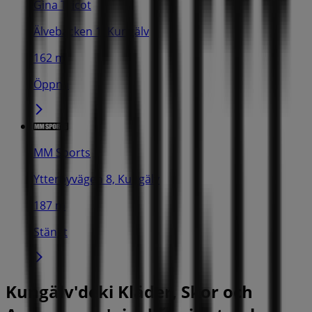
Gina Tricot
Älvebacken 1, Kungälv
162 m
Öppna
MM Sports
Ytterbyvägen 8, Kungälv
187 m
Stängt
Kungälv'deki Kläder, Skor och