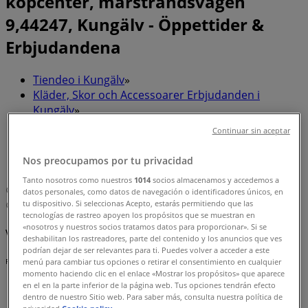
köpcenter, marstrandsvägen
9,44247, Kungälv - Öppettider &
Erbjudandena
Tiendeo i Kungälv
»
Kläder, Skor och Accessoarer Erbjudanden i
Kungälv
»
Scorett i Kungälv
»
Continuar sin aceptar
Scorett | Kongahälla köpcenter, marstrandsvägen
Nos preocupamos por tu privacidad
9,44247
Tanto nosotros como nuestros
1014
socios almacenamos y accedemos a
Karta
datos personales, como datos de navegación o identificadores únicos, en
tu dispositivo. Si seleccionas Acepto, estarás permitiendo que las
Karta
tecnologías de rastreo apoyen los propósitos que se muestran en
«nosotros y nuestros socios tratamos datos para proporcionar». Si se
Vi är på väg att publicera erbjudanden från Scorett
deshabilitan los rastreadores, parte del contenido y los anuncios que ves
podrían dejar de ser relevantes para ti. Puedes volver a acceder a este
menú para cambiar tus opciones o retirar el consentimiento en cualquier
Reklam
momento haciendo clic en el enlace «Mostrar los propósitos» que aparece
en el en la parte inferior de la página web. Tus opciones tendrán efecto
dentro de nuestro Sitio web. Para saber más, consulta nuestra política de
privacidad.
Cookie policy