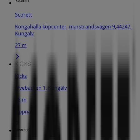
Scorett
Kongahälla köpcenter, marstrandsvägen 9,44247,
Kungälv
27 m
Kicks
Älvebacken 1, Kungälv
28 m
Öppna