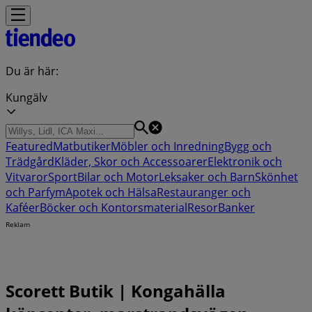
Du är här:
Kungälv
Featured
Matbutiker
Möbler och Inredning
Bygg och
Trädgård
Kläder, Skor och Accessoarer
Elektronik och
Vitvaror
Sport
Bilar och Motor
Leksaker och Barn
Skönhet
och Parfym
Apotek och Hälsa
Restauranger och
Kaféer
Böcker och Kontorsmaterial
Resor
Banker
Reklam
Scorett Butik | Kongahälla