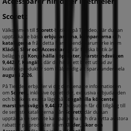
Accessoarer'nin diğer işletmeleri
Scorett
Välkommen till
Scorett
-butiken på Tiendeo, där du kan
upptäcka de bästa
erbjudandena
,
kampanjerna
och
katalogerna
från detta framstående varumärke inom
Kläder, Skor och Accessoarer
. Vår fysiska butik är
belägen på
Kongahälla köpcenter, marstrandsvägen
9,44247
,
Kungälv
, där du hittar ett brett utbud av
kvalitetsprodukter som hjälper dig att spara under hela
augusti 2026
.
På Tiendeo erbjuder vi dig den senaste informationen
om
Scorett
, inklusive öppettider, exklusiva erbjudanden
och butikens exakta läge på
Kongahälla köpcenter,
marstrandsvägen 9,44247
. Dessutom får du tillgång till
de senaste katalogerna från
Scorett
, där du kan
upptäcka de senaste kampanjerna och dra nytta av stora
rabatter på produkter inom
Kläder, Skor och