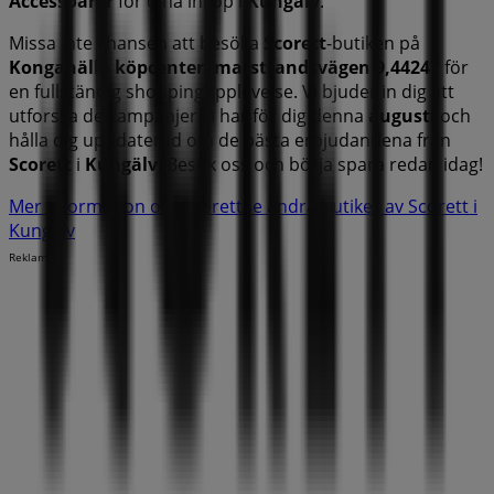
Accessoarer
för dina inköp i
Kungälv
.
Missa inte chansen att besöka
Scorett
-butiken på
Kongahälla köpcenter, marstrandsvägen 9,44247
för
en fullständig shoppingupplevelse. Vi bjuder in dig att
utforska de kampanjer vi har för dig denna
augusti
och
hålla dig uppdaterad om de bästa erbjudandena från
Scorett
i
Kungälv
. Besök oss och börja spara redan idag!
Mer information om Scorett
Se andra butiker av Scorett i
Kungälv
Reklam