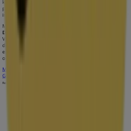
kampanjerna och dra nytta av stora rabatter på
produkter inom
Kläder, Skor och Accessoarer
för dina
inköp i
Kristianstad
.
Missa inte chansen att besöka
Guldfynd
-butiken på
Döbelnsgatan 8
för en fullständig shoppingupplevelse.
Vi bjuder in dig att utforska de kampanjer vi har för dig
denna
augusti
och hålla dig uppdaterad om de bästa
erbjudandena från
Guldfynd
i
Kristianstad
. Besök oss
och börja spara redan idag!
Mer information om Guldfynd
Se andra butiker av
Guldfynd i Kristianstad
Reklam