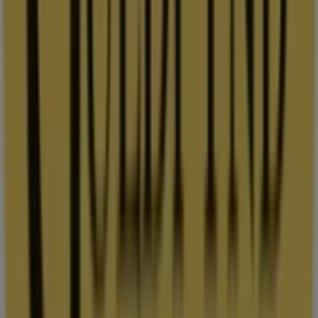
ö storgatan 42 29131, Höllviken
22 m
Vero Moda
Västra Storgatan 43, Kristianstad
27 m
Skechers
Ö. Storgatan 42, Kristianstad
28 m