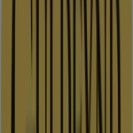
Guldfynd
Erbjudande! 20% rabatt.
Utgår den 20/8
Guldfynd-butiken har följande öppettider: Söndag ,
Måndag 10:00 - 18:00, Tisdag 10:00 - 18:00, Onsdag 10:00 -
18:00, Torsdag 10:00 - 18:00, Fredag 10:00 - 18:00, Lördag
10:00 - 16:00.
Det finns för närvarande 1 kataloger tillgängliga i den här
Guldfynd-butiken.
Bläddra i den senaste Guldfynd-katalogen i
Döbelnsgatan 8 Erbjudande! 20% rabatt. giltig från 2026-
08-06 till 2026-08-20 och börja spara pengar nu!
Närmaste butiker
Indiska