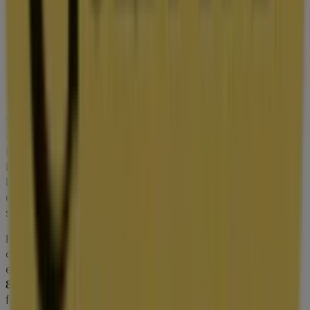
Kristianstad'deki Kläder, Skor och
Accessoarer'nin diğer işletmeleri
Guldfynd
Välkommen till
Guldfynd
-butiken på Tiendeo, där du kan
upptäcka de bästa
erbjudandena
,
kampanjerna
och
katalogerna
från detta framstående varumärke inom
Kläder, Skor och Accessoarer
. Vår fysiska butik är
belägen på
Döbelnsgatan 8
,
Kristianstad
, där du hittar
ett brett utbud av kvalitetsprodukter som hjälper dig att
spara under hela
augusti 2026
.
På Tiendeo erbjuder vi dig den senaste informationen
om
Guldfynd
, inklusive öppettider, exklusiva
erbjudanden och butikens exakta läge på
Döbelnsgatan
8
. Dessutom får du tillgång till de senaste katalogerna
från
Guldfynd
, där du kan upptäcka de senaste