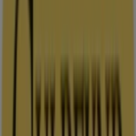
Tisdag
10:00 - 18:00
Onsdag
10:00 - 18:00
Torsdag
10:00 - 18:00
Fredag
10:00 - 18:00
Lördag
10:00 - 16:00
Karta
044-19 01 50
Guldfynd Erbjudanden i
Kristianstad