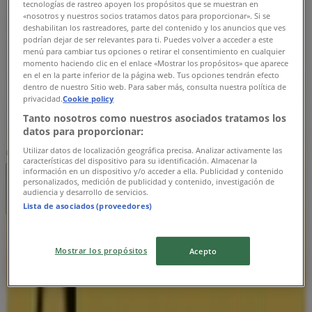
tecnologías de rastreo apoyen los propósitos que se muestran en
10:00 - 18:00
«nosotros y nuestros socios tratamos datos para proporcionar». Si se
Onsdag
deshabilitan los rastreadores, parte del contenido y los anuncios que ves
10:00 - 18:00
podrían dejar de ser relevantes para ti. Puedes volver a acceder a este
Torsdag
menú para cambiar tus opciones o retirar el consentimiento en cualquier
momento haciendo clic en el enlace «Mostrar los propósitos» que aparece
10:00 - 18:00
en el en la parte inferior de la página web. Tus opciones tendrán efecto
Fredag
dentro de nuestro Sitio web. Para saber más, consulta nuestra política de
10:00 - 18:00
privacidad.
Cookie policy
Lördag
Tanto nosotros como nuestros asociados tratamos los
10:00 - 16:00
datos para proporcionar:
Utilizar datos de localización geográfica precisa. Analizar activamente las
Karta
044-19 01 50
características del dispositivo para su identificación. Almacenar la
información en un dispositivo y/o acceder a ella. Publicidad y contenido
personalizados, medición de publicidad y contenido, investigación de
Stängt
audiencia y desarrollo de servicios.
Lista de asociados (proveedores)
Söndag
Mostrar los propósitos
Acepto
Stängt
Måndag
10:00 - 18:00