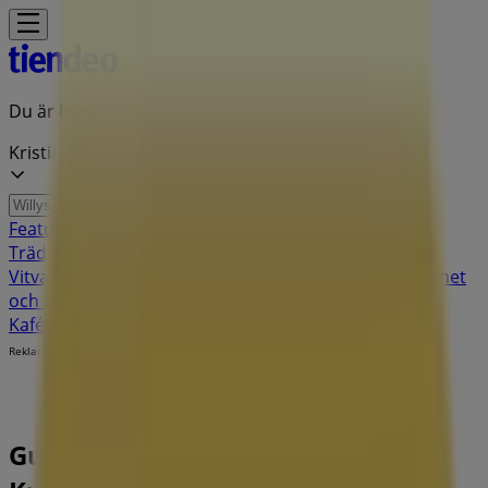
Du är här:
Kristianstad
Featured
Matbutiker
Möbler och Inredning
Bygg och
Trädgård
Kläder, Skor och Accessoarer
Elektronik och
Vitvaror
Sport
Bilar och Motor
Leksaker och Barn
Skönhet
och Parfym
Apotek och Hälsa
Restauranger och
Kaféer
Böcker och Kontorsmaterial
Resor
Banker
Reklam
Guldfynd Butik | Döbelnsgatan 8,