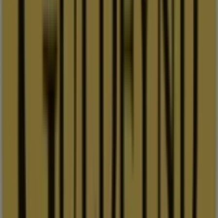
Döbelnsgatan 10, Kristianstad
11 m
Stängt
Guldfynd
Döbelnsgatan 8, Kristianstad
12 m
Stängt
Scorett