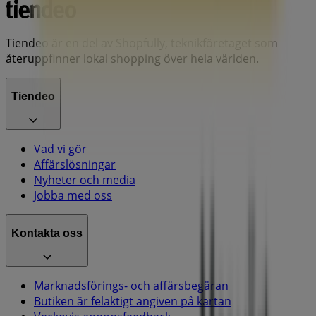
Tiendeo är en del av Shopfully, teknikföretaget som
återuppfinner lokal shopping över hela världen.
Tiendeo
Vad vi gör
Affärslösningar
Nyheter och media
Jobba med oss
Kontakta oss
Marknadsförings- och affärsbegäran
Butiken är felaktigt angiven på kartan