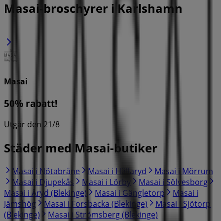
Masai-broschyrer i Karlshamn
Masai
50% rabatt!
Utgår den 21/8
Städer med Masai-butiker
Masai i Nötabråne
Masai i Hällaryd
Masai i Mörrum
Masai i Djupekås
Masai i Lörby
Masai i Sölvesborg
Masai i Åryd (Blekinge)
Masai i Gängletorp
Masai i
Jämshög
Masai i Forsbacka (Blekinge)
Masai i Sjötorp
(Blekinge)
Masai i Strömsberg (Blekinge)