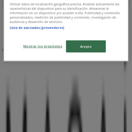
Masai
Utilizar datos de localización geográfica precisa. Analizar activamente las
características del dispositivo para su identificación. Almacenar la
información en un dispositivo y/o acceder a ella. Publicidad y contenido
Stortorget 3, Sölvesborg
personalizados, medición de publicidad y contenido, investigación de
audiencia y desarrollo de servicios.
21.5 km
Lista de asociados (proveedores)
Mostrar los propósitos
Acepto
Reklam