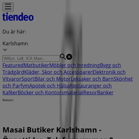
Du är här:
Karlshamn
Featured
Matbutiker
Möbler och Inredning
Bygg och
Trädgård
Kläder, Skor och Accessoarer
Elektronik och
Vitvaror
Sport
Bilar och Motor
Leksaker och Barn
Skönhet
och Parfym
Apotek och Hälsa
Restauranger och
Kaféer
Böcker och Kontorsmaterial
Resor
Banker
Reklam
Masai Butiker Karlshamn -