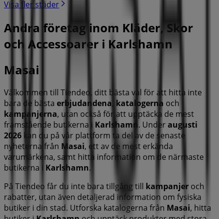
Visa fler städer
Andra företag inom Kläder, Skor
och Accessoarer i Karlshamn
Masai
Välkommen till Tiendeo, ditt bästa val för att hitta inte
bara de bästa
erbjudandena
,
katalogerna
och
kampanjerna
, utan också för att upptäcka de mest
framstående butikerna i
Karlshamn
. Under
augusti
2026
kan du på vår plattform ta del av de senaste
nyheterna från
Masai
, ett av de mest erkända
varumärkena, samt hitta information om de närmaste
butikerna i
Karlshamn
.
På Tiendeo får du inte bara tillgång till
kampanjer
och
rabatter, utan även detaljerad information om fysiska
butiker i din stad. Utforska katalogerna från
Masai
, hitta
butiker i
Karlshamn
och upptäck produkter med stora