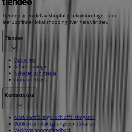
Tiendeo är en del av Shopfully, teknikföretaget som
återuppfinner lokal shopping över hela världen.
Tiendeo
Vad vi gör
Affärslösningar
Nyheter och media
Jobba med oss
Kontakta oss
Marknadsförings- och affärsbegäran
Butiken är felaktigt angiven på kartan
Veckovis annonsfeedback