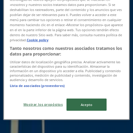
«nosotros y nuestros socios tratamos datos para proporcionar». Si se
Torsdag
deshabilitan los rastreadores, parte del contenido y los anuncios que ves
10:00 - 19:00
podrían dejar de ser relevantes para ti. Puedes volver a acceder a este
Fredag
menú para cambiar tus opciones o retirar el consentimiento en cualquier
momento haciendo clic en el enlace «Mostrar los propósitos» que aparece
10:00 - 19:00
en el en la parte inferior de la página web. Tus opciones tendrán efecto
Lördag
dentro de nuestro Sitio web. Para saber más, consulta nuestra política de
10:00 - 18:00
privacidad.
Cookie policy
Tanto nosotros como nuestros asociados tratamos los
Karta
036-121025
datos para proporcionar:
Öppna
Tills 18:00
Utilizar datos de localización geográfica precisa. Analizar activamente las
características del dispositivo para su identificación. Almacenar la
información en un dispositivo y/o acceder a ella. Publicidad y contenido
personalizados, medición de publicidad y contenido, investigación de
audiencia y desarrollo de servicios.
Söndag
Lista de asociados (proveedores)
11:00 - 17:00
Måndag
10:00 - 19:00
Mostrar los propósitos
Acepto
Tisdag
10:00 - 19:00
Onsdag
10:00 - 19:00