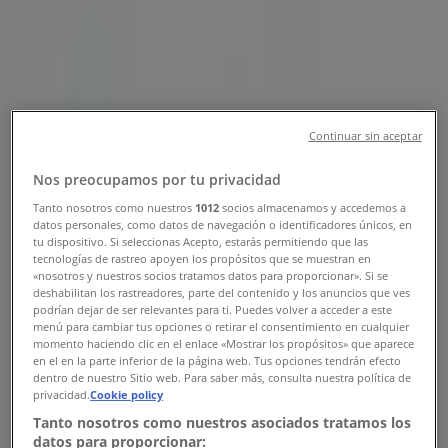
Öppettider, Telefonnummer &
Adresser
Tiendeo i Helsingborg
»
Möbler och Inredning Erbjudanden i Helsingborg
»
Trademax i Helsingborg
»
Continuar sin aceptar
Trademax i Helsingborg
Nos preocupamos por tu privacidad
Tanto nosotros como nuestros
1012
socios almacenamos y accedemos a
datos personales, como datos de navegación o identificadores únicos, en
Trademax
tu dispositivo. Si seleccionas Acepto, estarás permitiendo que las
tecnologías de rastreo apoyen los propósitos que se muestran en
Strandbadsvägen 19, Helsingborg
«nosotros y nuestros socios tratamos datos para proporcionar». Si se
deshabilitan los rastreadores, parte del contenido y los anuncios que ves
podrían dejar de ser relevantes para ti. Puedes volver a acceder a este
3.1 km
menú para cambiar tus opciones o retirar el consentimiento en cualquier
momento haciendo clic en el enlace «Mostrar los propósitos» que aparece
Öppna
en el en la parte inferior de la página web. Tus opciones tendrán efecto
dentro de nuestro Sitio web. Para saber más, consulta nuestra política de
privacidad.
Cookie policy
Tanto nosotros como nuestros asociados tratamos los
datos para proporcionar: