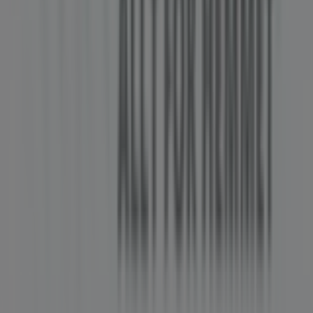
Butiken är felaktigt angiven på kartan
Veckovis annonsfeedback
Tekniska problem och allmän feedback
Index
Märken
Lokala varumärken
Återförsäljare
Butiker i ditt område
Produkter
Lokala produkter
Städer
Ladda ner Tiendeo appen