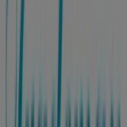
Trademax-broschyrer i Helsingborg
Trademax
Upp till 40%!
Utgår den 17/8
Städer med Trademax-butiker
Trademax i Bårslöv
Trademax i Hässlunda
Trademax i Hjortshög
Trademax i Häljaröd
Trademax
i Görarp
Trademax i Tånga och Rögle
Trademax i
Härslöv
Trademax i Mörarp
Trademax i Burlövs