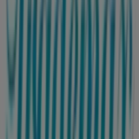
egnahem
Trademax i Halmstad
Trademax i
Oskarström
Trademax i Trönninge (Halmstads)
Visa fler städer
Andra företag inom Möbler och
Inredning i Helsingborg
Trademax
Välkommen till Tiendeo, ditt bästa val för att hitta inte
bara de bästa
erbjudandena
,
katalogerna
och
kampanjerna
, utan också för att upptäcka de mest
framstående butikerna i
Helsingborg
. Under
augusti
2026
kan du på vår plattform ta del av de senaste
nyheterna från
Trademax
, ett av de mest erkända
varumärkena, samt hitta information om de närmaste
butikerna i
Helsingborg
.
På Tiendeo får du inte bara tillgång till
kampanjer
och