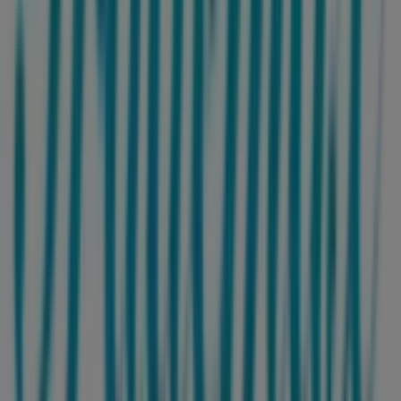
rabatter, utan även detaljerad information om fysiska
butiker i din stad. Utforska katalogerna från
Trademax
,
hitta butiker i
Helsingborg
och upptäck produkter med
stora rabatter för att spara pengar på dina köp under
augusti
. Dessutom håller vi dig uppdaterad med exakta
platser, öppettider och all viktig information för en
smidig shoppingupplevelse i
Helsingborg
.
Missa inte chansen att dra nytta av
erbjudandena
från
Trademax
i butikerna i
Helsingborg
och håll dig
uppdaterad om de bästa priserna under
augusti 2026
.
På Tiendeo hittar du alltid de bästa butikerna och
shoppingmöjligheterna i
Helsingborg
. Börja utforska
butikerna och kampanjerna vi har för dig redan nu!
Reklam