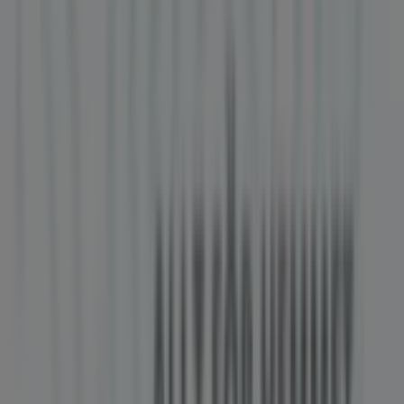
Tiendeo är en del av Shopfully, teknikföretaget som
återuppfinner lokal shopping över hela världen.
Tiendeo
Vad vi gör
Affärslösningar
Nyheter och media
Jobba med oss
Kontakta oss
Marknadsförings- och affärsbegäran