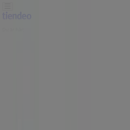
Du är här:
Helsingborg
Featured
Matbutiker
Möbler och Inredning
Bygg och
Trädgård
Kläder, Skor och Accessoarer
Elektronik och
Vitvaror
Sport
Bilar och Motor
Leksaker och Barn
Skönhet
och Parfym
Apotek och Hälsa
Restauranger och
Kaféer
Böcker och Kontorsmaterial
Resor
Banker
Reklam
Trademax Butiker Helsingborg -