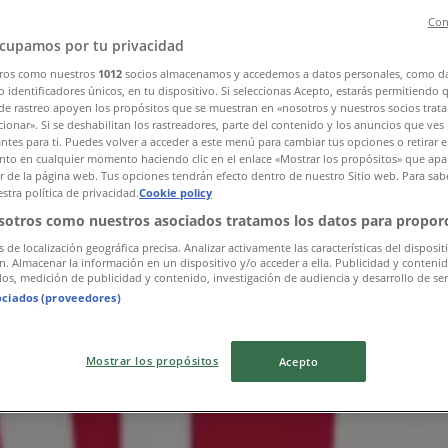
Con
cupamos por tu privacidad
ros como nuestros
1012
socios almacenamos y accedemos a datos personales, como d
 identificadores únicos, en tu dispositivo. Si seleccionas Acepto, estarás permitiendo 
de rastreo apoyen los propósitos que se muestran en «nosotros y nuestros socios trat
ionar». Si se deshabilitan los rastreadores, parte del contenido y los anuncios que ves
antes para ti. Puedes volver a acceder a este menú para cambiar tus opciones o retirar e
to en cualquier momento haciendo clic en el enlace «Mostrar los propósitos» que apar
or de la página web. Tus opciones tendrán efecto dentro de nuestro Sitio web. Para sab
stra política de privacidad.
Cookie policy
sotros como nuestros asociados tratamos los datos para proporc
s de localización geográfica precisa. Analizar activamente las características del disposit
ón. Almacenar la información en un dispositivo y/o acceder a ella. Publicidad y conteni
os, medición de publicidad y contenido, investigación de audiencia y desarrollo de ser
ociados (proveedores)
Mostrar los propósitos
Acepto