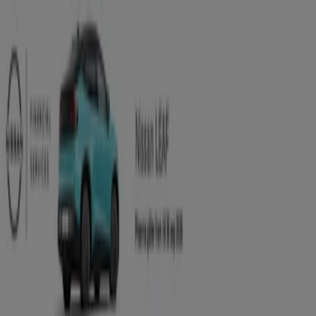
Du är här:
Bromma
Featured
Matbutiker
Möbler och Inredning
Bygg och
Trädgård
Kläder, Skor och Accessoarer
Elektronik och
Vitvaror
Sport
Bilar och Motor
Leksaker och Barn
Skönhet
och Parfym
Apotek och Hälsa
Restauranger och
Kaféer
Böcker och Kontorsmaterial
Resor
Banker
Reklam
Nissan Butiker Bromma -