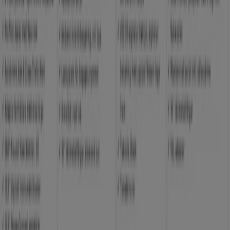
Tiendeo är en del av Shopfully, teknikföretaget som
återuppfinner lokal shopping över hela världen.
Tiendeo
Vad vi gör
Affärslösningar
Nyheter och media