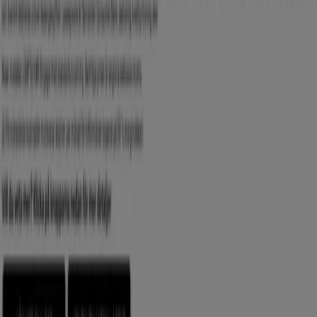
Städer med Nissan-butiker
Nissan i Husby (Stockholm)
Nissan i Nybygget
(Stockholm)
Nissan i Stockholm
Nissan i Hölö
(Stockholm)
Nissan i Älby (Södertälje)
Nissan i
Sundsör
Nissan i Mölnbo
Nissan i Järna (Stockholm)
Nissan i Södertälje
Nissan i Stensjön
Nissan i Haninge
Nissan i Mörtviken
Visa fler städer
Andra företag inom Bilar och Motor
i Bromma
Nissan
Välkommen till Tiendeo, ditt bästa val för att hitta inte
bara de bästa
erbjudandena
,
katalogerna
och
kampanjerna
, utan också för att upptäcka de mest