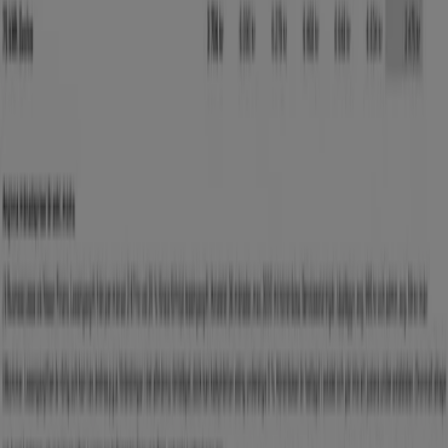
Nissan-broschyrer i Bromma
Nissan
ARIYA lagerbilar Business Lease Prislista
Utgår den 30/9
Nissan
LEAF Business Lease Prislista
Utgår den 30/9
1.3 km - Bromma