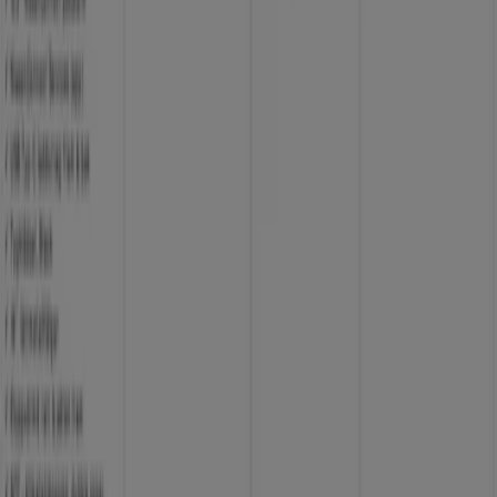
Jobba med oss
Kontakta oss
Marknadsförings- och affärsbegäran
Butiken är felaktigt angiven på kartan
Veckovis annonsfeedback
Tekniska problem och allmän feedback
Index
Märken
Lokala varumärken
Återförsäljare
Butiker i ditt område
Produkter
Lokala produkter