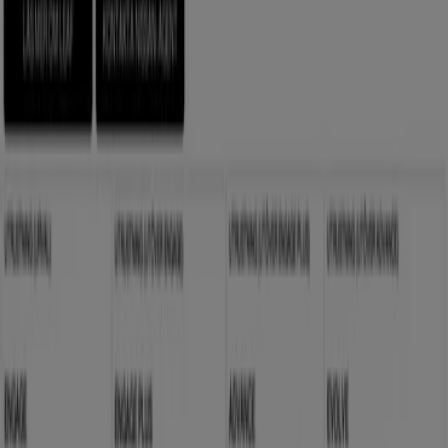
framstående butikerna i
Bromma
. Under
augusti 2026
kan du på vår plattform ta del av de senaste nyheterna
från
Nissan
, ett av de mest erkända varumärkena, samt
hitta information om de närmaste butikerna i
Bromma
.
På Tiendeo får du inte bara tillgång till
kampanjer
och
rabatter, utan även detaljerad information om fysiska
butiker i din stad. Utforska katalogerna från
Nissan
, hitta
butiker i
Bromma
och upptäck produkter med stora
rabatter för att spara pengar på dina köp under
augusti
.
Dessutom håller vi dig uppdaterad med exakta platser,
öppettider och all viktig information för en smidig
shoppingupplevelse i
Bromma
.
Missa inte chansen att dra nytta av
erbjudandena
från
Nissan
i butikerna i
Bromma
och håll dig uppdaterad
om de bästa priserna under
augusti 2026
. På Tiendeo
hittar du alltid de bästa butikerna och
shoppingmöjligheterna i
Bromma
. Börja utforska
butikerna och kampanjerna vi har för dig redan nu!