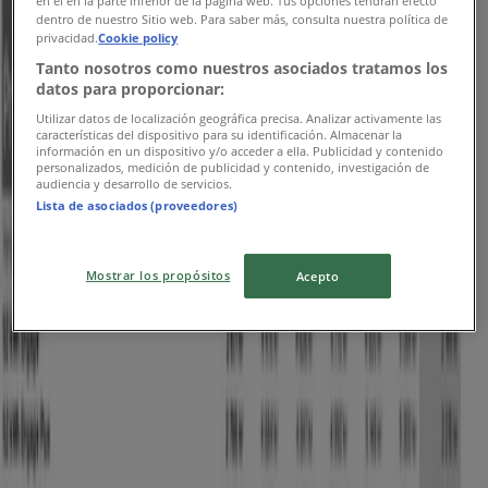
en el en la parte inferior de la página web. Tus opciones tendrán efecto
dentro de nuestro Sitio web. Para saber más, consulta nuestra política de
privacidad.
Cookie policy
Tanto nosotros como nuestros asociados tratamos los
Nissan
datos para proporcionar:
Murmästarvägen 1, Skärholmen
Utilizar datos de localización geográfica precisa. Analizar activamente las
características del dispositivo para su identificación. Almacenar la
información en un dispositivo y/o acceder a ella. Publicidad y contenido
5.9 km
personalizados, medición de publicidad y contenido, investigación de
audiencia y desarrollo de servicios.
Lista de asociados (proveedores)
Mostrar los propósitos
Acepto
Nissan
Haukadalsgatan 3, Kista
6.8 km