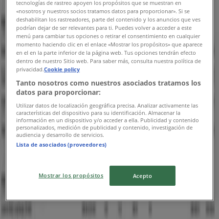
tecnologías de rastreo apoyen los propósitos que se muestran en
«nosotros y nuestros socios tratamos datos para proporcionar». Si se
Prislista capri.
deshabilitan los rastreadores, parte del contenido y los anuncios que ves
podrían dejar de ser relevantes para ti. Puedes volver a acceder a este
menú para cambiar tus opciones o retirar el consentimiento en cualquier
Utgår den 31/12
momento haciendo clic en el enlace «Mostrar los propósitos» que aparece
en el en la parte inferior de la página web. Tus opciones tendrán efecto
dentro de nuestro Sitio web. Para saber más, consulta nuestra política de
privacidad.
Cookie policy
Tanto nosotros como nuestros asociados tratamos los
Ford
datos para proporcionar:
Rek prislista kuga.
Utilizar datos de localización geográfica precisa. Analizar activamente las
características del dispositivo para su identificación. Almacenar la
información en un dispositivo y/o acceder a ella. Publicidad y contenido
Utgår den 31/12
4.1 km - Borås
personalizados, medición de publicidad y contenido, investigación de
audiencia y desarrollo de servicios.
Lista de asociados (proveedores)
Ford
Mostrar los propósitos
Acepto
Prislista puma gen e.
Utgår den 31/12
4.1 km - Borås