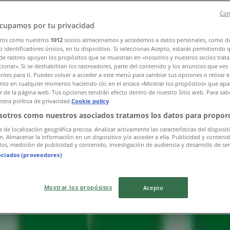
Con
cupamos por tu privacidad
ros como nuestros
1012
socios almacenamos y accedemos a datos personales, como d
 identificadores únicos, en tu dispositivo. Si seleccionas Acepto, estarás permitiendo 
de rastreo apoyen los propósitos que se muestran en «nosotros y nuestros socios trat
ionar». Si se deshabilitan los rastreadores, parte del contenido y los anuncios que ves
antes para ti. Puedes volver a acceder a este menú para cambiar tus opciones o retirar e
to en cualquier momento haciendo clic en el enlace «Mostrar los propósitos» que apar
or de la página web. Tus opciones tendrán efecto dentro de nuestro Sitio web. Para sab
stra política de privacidad.
Cookie policy
sotros como nuestros asociados tratamos los datos para proporc
s de localización geográfica precisa. Analizar activamente las características del disposit
ón. Almacenar la información en un dispositivo y/o acceder a ella. Publicidad y conteni
os, medición de publicidad y contenido, investigación de audiencia y desarrollo de ser
ociados (proveedores)
Mostrar los propósitos
Acepto