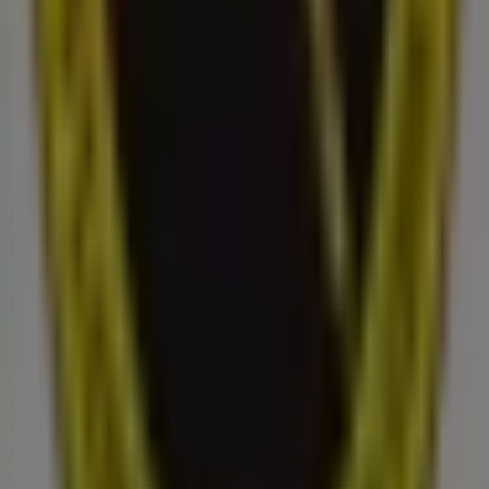
Jack & Jones
Göteborgsvägen 97, Älvängen
191 m
Älvängen'deki Möbler och
Inredning'nin diğer işletmeleri
Interflora
Välkommen till
Interflora
-butiken på Tiendeo, där du kan
upptäcka de bästa
erbjudandena
,
kampanjerna
och
katalogerna
från detta framstående varumärke inom
Möbler och Inredning
. Vår fysiska butik är belägen på
Annebergsvägen 2
,
Älvängen
, där du hittar ett brett
utbud av kvalitetsprodukter som hjälper dig att spara