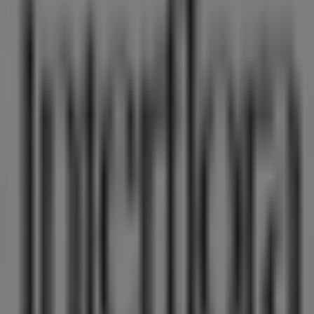
Kontakta oss
Marknadsförings- och affärsbegäran
Butiken är felaktigt angiven på kartan
Veckovis annonsfeedback
Tekniska problem och allmän feedback
Index
Märken
Lokala varumärken
Återförsäljare
Butiker i ditt område
Produkter
Lokala produkter
Städer