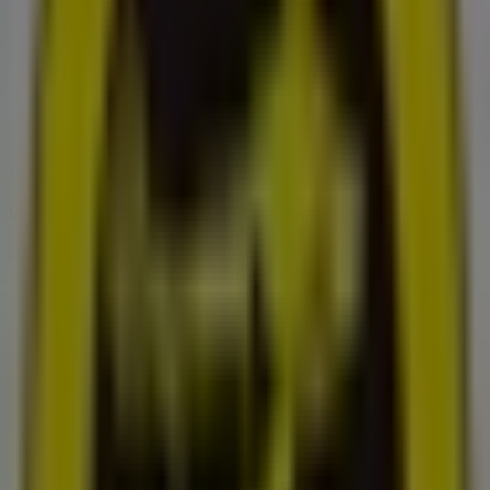
Torsdag
09:00 - 18:00
Fredag
09:00 - 18:00
Lördag
09:00 - 18:00
Karta
033-28 21 22
Vi är på väg att publicera erbjudanden från Interflora
Reklam