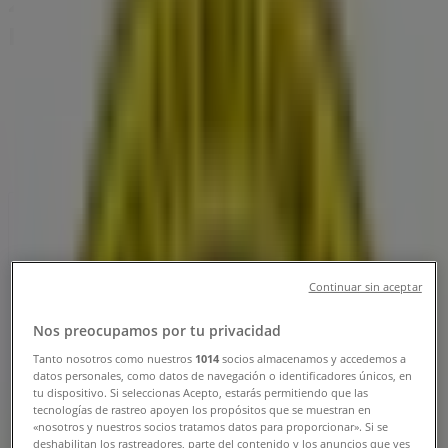
2, Älvängen - Öppettider &
Erbjudanden
Tiendeo i Älvängen
»
Möbler och Inredning Erbjudanden i Älvängen
»
Interflora i Älvängen
»
Interflora | Annebergsvägen 2
Stängt
Continuar sin aceptar
Söndag
09:00 - 18:00
Nos preocupamos por tu privacidad
Måndag
09:00 - 18:00
Tanto nosotros como nuestros
1014
socios almacenamos y accedemos a
datos personales, como datos de navegación o identificadores únicos, en
Tisdag
tu dispositivo. Si seleccionas Acepto, estarás permitiendo que las
09:00 - 18:00
tecnologías de rastreo apoyen los propósitos que se muestran en
Onsdag
«nosotros y nuestros socios tratamos datos para proporcionar». Si se
deshabilitan los rastreadores, parte del contenido y los anuncios que ves
09:00 - 18:00