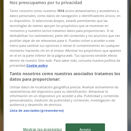
Nos preocupamos por tu privacidad
Tanto nosotros como nuestros
1014
socios almacenamos y accedemos a
datos personales, como datos de navegación o identificadores únicos, en
tu dispositivo. Si seleccionas Acepto, estarás permitiendo que las
Tempo
tecnologías de rastreo apoyen los propósitos que se muestran en
«nosotros y nuestros socios tratamos datos para proporcionar». Si se
deshabilitan los rastreadores, parte del contenido y los anuncios que ves
Storgatan 15, Valla
podrían dejar de ser relevantes para ti. Puedes volver a acceder a este
menú para cambiar tus opciones o retirar el consentimiento en cualquier
22.3 km
momento haciendo clic en el enlace «Mostrar los propósitos» que aparece
en el en la parte inferior de la página web. Tus opciones tendrán efecto
Stängt
dentro de nuestro Sitio web. Para saber más, consulta nuestra política de
privacidad.
Cookie policy
Tanto nosotros como nuestros asociados tratamos los
datos para proporcionar:
Tempo i Björkvik (Södermanland) — Butiker, öppettider
och telefonnummer
Utilizar datos de localización geográfica precisa. Analizar activamente las
características del dispositivo para su identificación. Almacenar la
información en un dispositivo y/o acceder a ella. Publicidad y contenido
personalizados, medición de publicidad y contenido, investigación de
audiencia y desarrollo de servicios.
Lista de asociados (proveedores)
Mest klickade Tempo -produkter i
Mostrar los propósitos
Acepto