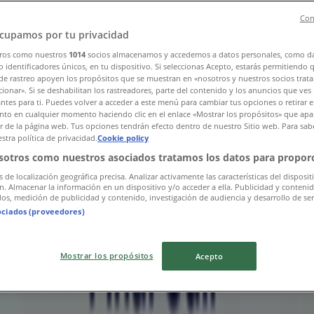
Con
cupamos por tu privacidad
ros como nuestros
1014
socios almacenamos y accedemos a datos personales, como d
 identificadores únicos, en tu dispositivo. Si seleccionas Acepto, estarás permitiendo 
de rastreo apoyen los propósitos que se muestran en «nosotros y nuestros socios trat
ionar». Si se deshabilitan los rastreadores, parte del contenido y los anuncios que ves
antes para ti. Puedes volver a acceder a este menú para cambiar tus opciones o retirar e
to en cualquier momento haciendo clic en el enlace «Mostrar los propósitos» que apar
or de la página web. Tus opciones tendrán efecto dentro de nuestro Sitio web. Para sab
stra política de privacidad.
Cookie policy
sotros como nuestros asociados tratamos los datos para proporc
ravel i Stockholm
s de localización geográfica precisa. Analizar activamente las características del disposit
ón. Almacenar la información en un dispositivo y/o acceder a ella. Publicidad y conteni
os, medición de publicidad y contenido, investigación de audiencia y desarrollo de ser
ociados (proveedores)
Mostrar los propósitos
Acepto