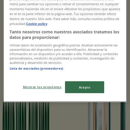
menú para cambiar tus opciones o retirar el consentimiento en cualquier
momento haciendo clic en el enlace «Mostrar los propósitos» que aparece
en el en la parte inferior de la página web. Tus opciones tendrán efecto
dentro de nuestro Sitio web. Para saber más, consulta nuestra política de
privacidad.
Cookie policy
Tanto nosotros como nuestros asociados tratamos los
datos para proporcionar:
Utilizar datos de localización geográfica precisa. Analizar activamente las
características del dispositivo para su identificación. Almacenar la
información en un dispositivo y/o acceder a ella. Publicidad y contenido
personalizados, medición de publicidad y contenido, investigación de
audiencia y desarrollo de servicios.
Lista de asociados (proveedores)
{"numCatalogs":0}
Mostrar los propósitos
Acepto
Andra användare tittade också på
dessa kataloger