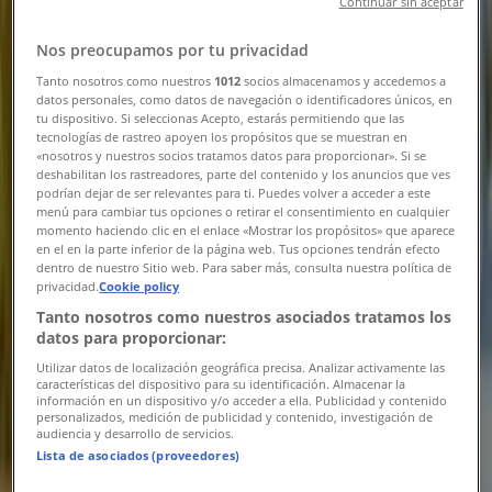
Continuar sin aceptar
Utgår den 9/8
165 m - Nybro
Nos preocupamos por tu privacidad
Reklam
Tanto nosotros como nuestros
1012
socios almacenamos y accedemos a
datos personales, como datos de navegación o identificadores únicos, en
tu dispositivo. Si seleccionas Acepto, estarás permitiendo que las
tecnologías de rastreo apoyen los propósitos que se muestran en
«nosotros y nuestros socios tratamos datos para proporcionar». Si se
deshabilitan los rastreadores, parte del contenido y los anuncios que ves
podrían dejar de ser relevantes para ti. Puedes volver a acceder a este
menú para cambiar tus opciones o retirar el consentimiento en cualquier
momento haciendo clic en el enlace «Mostrar los propósitos» que aparece
en el en la parte inferior de la página web. Tus opciones tendrán efecto
dentro de nuestro Sitio web. Para saber más, consulta nuestra política de
privacidad.
Cookie policy
Tanto nosotros como nuestros asociados tratamos los
datos para proporcionar:
{"numCatalogs":2}
Utilizar datos de localización geográfica precisa. Analizar activamente las
características del dispositivo para su identificación. Almacenar la
información en un dispositivo y/o acceder a ella. Publicidad y contenido
Adresser och öppettider Willys
personalizados, medición de publicidad y contenido, investigación de
audiencia y desarrollo de servicios.
Lista de asociados (proveedores)