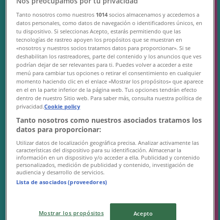
Nos preocupamos por tu privacidad
Senaste erbjudandet:
2026-08-06
Tanto nosotros como nuestros
1014
socios almacenamos y accedemos a
datos personales, como datos de navegación o identificadores únicos, en
tu dispositivo. Si seleccionas Acepto, estarás permitiendo que las
tecnologías de rastreo apoyen los propósitos que se muestran en
«nosotros y nuestros socios tratamos datos para proporcionar». Si se
deshabilitan los rastreadores, parte del contenido y los anuncios que ves
podrían dejar de ser relevantes para ti. Puedes volver a acceder a este
Rituals Cosmetics
menú para cambiar tus opciones o retirar el consentimiento en cualquier
momento haciendo clic en el enlace «Mostrar los propósitos» que aparece
Få 25% rabatt!
en el en la parte inferior de la página web. Tus opciones tendrán efecto
dentro de nuestro Sitio web. Para saber más, consulta nuestra política de
privacidad.
Cookie policy
Utgår den 20/8
Tanto nosotros como nuestros asociados tratamos los
{"numCatalogs":1}
datos para proporcionar:
Adresser och öppettider Rituals
Utilizar datos de localización geográfica precisa. Analizar activamente las
características del dispositivo para su identificación. Almacenar la
información en un dispositivo y/o acceder a ella. Publicidad y contenido
Cosmetics
personalizados, medición de publicidad y contenido, investigación de
audiencia y desarrollo de servicios.
Lista de asociados (proveedores)
Rituals Cosmetics
Mostrar los propósitos
Acepto