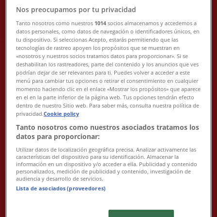
Nos preocupamos por tu privacidad
Tanto nosotros como nuestros
1014
socios almacenamos y accedemos a
datos personales, como datos de navegación o identificadores únicos, en
tu dispositivo. Si seleccionas Acepto, estarás permitiendo que las
tecnologías de rastreo apoyen los propósitos que se muestran en
«nosotros y nuestros socios tratamos datos para proporcionar». Si se
deshabilitan los rastreadores, parte del contenido y los anuncios que ves
podrían dejar de ser relevantes para ti. Puedes volver a acceder a este
menú para cambiar tus opciones o retirar el consentimiento en cualquier
momento haciendo clic en el enlace «Mostrar los propósitos» que aparece
en el en la parte inferior de la página web. Tus opciones tendrán efecto
dentro de nuestro Sitio web. Para saber más, consulta nuestra política de
privacidad.
Cookie policy
{"numCatalogs":0}
Tanto nosotros como nuestros asociados tratamos los
Adresser och öppettider Lindex
datos para proporcionar:
Utilizar datos de localización geográfica precisa. Analizar activamente las
características del dispositivo para su identificación. Almacenar la
información en un dispositivo y/o acceder a ella. Publicidad y contenido
personalizados, medición de publicidad y contenido, investigación de
Lindex
audiencia y desarrollo de servicios.
Lista de asociados (proveedores)
Södergatan 30, Malmö
231 m