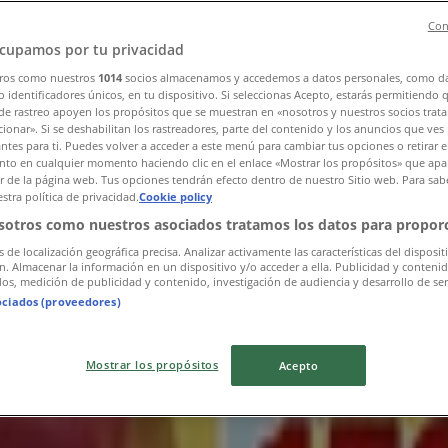
Con
cupamos por tu privacidad
ros como nuestros
1014
socios almacenamos y accedemos a datos personales, como d
 identificadores únicos, en tu dispositivo. Si seleccionas Acepto, estarás permitiendo 
de rastreo apoyen los propósitos que se muestran en «nosotros y nuestros socios trat
ionar». Si se deshabilitan los rastreadores, parte del contenido y los anuncios que ves
antes para ti. Puedes volver a acceder a este menú para cambiar tus opciones o retirar e
to en cualquier momento haciendo clic en el enlace «Mostrar los propósitos» que apar
Malmö
or de la página web. Tus opciones tendrán efecto dentro de nuestro Sitio web. Para sab
stra política de privacidad.
Cookie policy
sotros como nuestros asociados tratamos los datos para proporc
s de localización geográfica precisa. Analizar activamente las características del disposit
ón. Almacenar la información en un dispositivo y/o acceder a ella. Publicidad y conteni
os, medición de publicidad y contenido, investigación de audiencia y desarrollo de ser
ociados (proveedores)
Mostrar los propósitos
Acepto