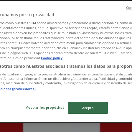
Con
cupamos por tu privacidad
ros como nuestros
1014
socios almacenamos y accedemos a datos personales, como d
g
»
 identificadores únicos, en tu dispositivo. Si seleccionas Acepto, estarás permitiendo 
de rastreo apoyen los propósitos que se muestran en «nosotros y nuestros socios trat
ionar». Si se deshabilitan los rastreadores, parte del contenido y los anuncios que ves
antes para ti. Puedes volver a acceder a este menú para cambiar tus opciones o retirar e
to en cualquier momento haciendo clic en el enlace «Mostrar los propósitos» que apar
 Linköping
or de la página web. Tus opciones tendrán efecto dentro de nuestro Sitio web. Para sab
stra política de privacidad.
Cookie policy
sotros como nuestros asociados tratamos los datos para proporc
s de localización geográfica precisa. Analizar activamente las características del disposit
ón. Almacenar la información en un dispositivo y/o acceder a ella. Publicidad y conteni
os, medición de publicidad y contenido, investigación de audiencia y desarrollo de ser
ociados (proveedores)
Mostrar los propósitos
Acepto