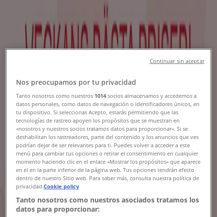
Bästa rabatten:
12 kr rabatt
Kataloger med erbjudanden på ICA Supermarket i
Stockholm:
1
Kategorier:
Matbutiker
Continuar sin aceptar
Senaste erbjudandet:
2026-08-10
Nos preocupamos por tu privacidad
Tanto nosotros como nuestros
1014
socios almacenamos y accedemos a
datos personales, como datos de navegación o identificadores únicos, en
tu dispositivo. Si seleccionas Acepto, estarás permitiendo que las
tecnologías de rastreo apoyen los propósitos que se muestran en
«nosotros y nuestros socios tratamos datos para proporcionar». Si se
deshabilitan los rastreadores, parte del contenido y los anuncios que ves
ICA Supermarket
podrían dejar de ser relevantes para ti. Puedes volver a acceder a este
menú para cambiar tus opciones o retirar el consentimiento en cualquier
ICA Supermarket reklamblad
momento haciendo clic en el enlace «Mostrar los propósitos» que aparece
en el en la parte inferior de la página web. Tus opciones tendrán efecto
dentro de nuestro Sitio web. Para saber más, consulta nuestra política de
Utgår den 16/8
privacidad.
Cookie policy
{"numCatalogs":1}
Tanto nosotros como nuestros asociados tratamos los
datos para proporcionar:
Adresser och öppettider ICA