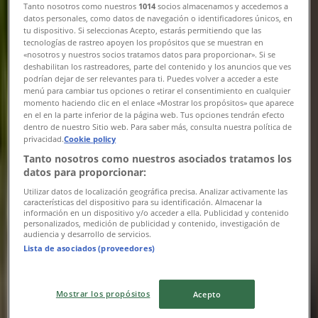
Östanvindsgatan 14, Karlstad
Tanto nosotros como nuestros
1014
socios almacenamos y accedemos a
datos personales, como datos de navegación o identificadores únicos, en
tu dispositivo. Si seleccionas Acepto, estarás permitiendo que las
3.3 km
tecnologías de rastreo apoyen los propósitos que se muestran en
«nosotros y nuestros socios tratamos datos para proporcionar». Si se
Öppna
deshabilitan los rastreadores, parte del contenido y los anuncios que ves
podrían dejar de ser relevantes para ti. Puedes volver a acceder a este
menú para cambiar tus opciones o retirar el consentimiento en cualquier
momento haciendo clic en el enlace «Mostrar los propósitos» que aparece
Snabbgross i Karlstad — Butiker, öppettider och
en el en la parte inferior de la página web. Tus opciones tendrán efecto
dentro de nuestro Sitio web. Para saber más, consulta nuestra política de
telefonnummer
privacidad.
Cookie policy
Tanto nosotros como nuestros asociados tratamos los
datos para proporcionar:
Utilizar datos de localización geográfica precisa. Analizar activamente las
características del dispositivo para su identificación. Almacenar la
información en un dispositivo y/o acceder a ella. Publicidad y contenido
personalizados, medición de publicidad y contenido, investigación de
Mest klickade Snabbgross -
audiencia y desarrollo de servicios.
produkter i Karlstad
Lista de asociados (proveedores)
Mostrar los propósitos
Acepto