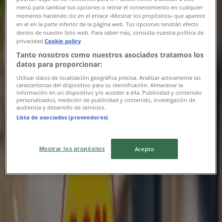
menú para cambiar tus opciones o retirar el consentimiento en cualquier
momento haciendo clic en el enlace «Mostrar los propósitos» que aparece
en el en la parte inferior de la página web. Tus opciones tendrán efecto
dentro de nuestro Sitio web. Para saber más, consulta nuestra política de
privacidad.
Cookie policy
Tanto nosotros como nuestros asociados tratamos los
datos para proporcionar:
Utilizar datos de localización geográfica precisa. Analizar activamente las
características del dispositivo para su identificación. Almacenar la
información en un dispositivo y/o acceder a ella. Publicidad y contenido
personalizados, medición de publicidad y contenido, investigación de
{"numCatalogs":0}
audiencia y desarrollo de servicios.
Lista de asociados (proveedores)
Adresser och öppettider Hemköp
Mostrar los propósitos
Acepto
Hemköp
Drottninggatan 33, Karlstad
206 m