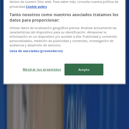
dentro de nuestro Sitio web. Para saber más, consulta nuestra política de
privacidad.
Cookie policy
Tanto nosotros como nuestros asociados tratamos los
datos para proporcionar:
Utilizar datos de localización geográfica precisa. Analizar activamente las
{"numCatalogs":3}
características del dispositivo para su identificación. Almacenar la
información en un dispositivo y/o acceder a ella. Publicidad y contenido
personalizados, medición de publicidad y contenido, investigación de
Adresser och öppettider Willys
audiencia y desarrollo de servicios.
Lista de asociados (proveedores)
Willys
Mostrar los propósitos
Acepto
Täbyvägen 4, Kumla
2.8 km
Stängt