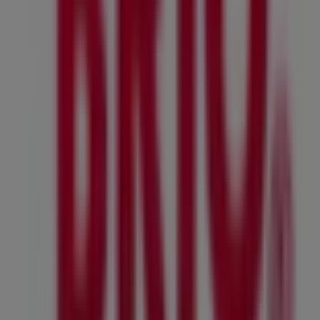
Barn'nin diğer işletmeleri
Brio
Välkommen till
Brio
-butiken på Tiendeo, där du kan
upptäcka de bästa
erbjudandena
,
kampanjerna
och
katalogerna
från detta framstående varumärke inom
Leksaker och Barn
. Vår fysiska butik är belägen på
Flockergatan 9
,
Trelleborg
, där du hittar ett brett utbud
av kvalitetsprodukter som hjälper dig att spara under
hela
augusti 2026
.
På Tiendeo erbjuder vi dig den senaste informationen
om
Brio
, inklusive öppettider, exklusiva erbjudanden och
butikens exakta läge på
Flockergatan 9
. Dessutom får
du tillgång till de senaste katalogerna från
Brio
, där du
kan upptäcka de senaste kampanjerna och dra nytta av
stora rabatter på produkter inom
Leksaker och Barn
för
dina inköp i
Trelleborg
.