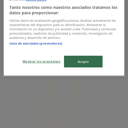
Tanto nosotros como nuestros asociados tratamos los
datos para proporcionar:
Utilizar datos de localización geográfica precisa. Analizar activamente las
características del dispositivo para su identificación. Almacenar la
información en un dispositivo y/o acceder a ella. Publicidad y contenido
personalizados, medición de publicidad y contenido, investigación de
audiencia y desarrollo de servicios.
Lista de asociados (proveedores)
Närmaste butiker
Mostrar los propósitos
Acepto
Synsam
Corfitz-beck-friisgatan 9, Trelleborg
61 m
Stängt