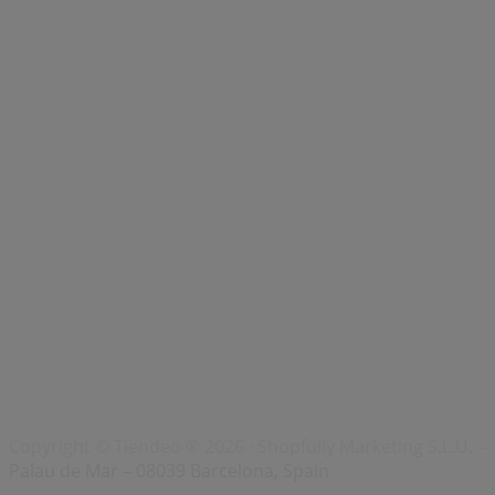
Index
Märken
Lokala varumärken
Återförsäljare
Butiker i ditt område
Produkter
Lokala produkter
Städer
Ladda ner Tiendeo appen
Copyright © Tiendeo ® 2026 · Shopfully Marketing S.L.U. –
Palau de Mar – 08039 Barcelona, Spain