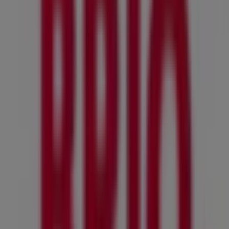
Deichmann
Nygatan 38-46, Trelleborg
149 m
Stängt
ICA Supermarket
Nygatan 36, Trelleborg
155 m
Stängt
Trelleborg'deki Leksaker och