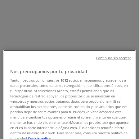
Trelleborg - Öppettider &
Rabattkoder
Tiendeo i Trelleborg
»
Leksaker och Barn Erbjudanden i Trelleborg
»
Brio i Trelleborg
»
Continuar sin aceptar
Brio | Flockergatan 9
Nos preocupamos por tu privacidad
Karta
041045990
Tanto nosotros como nuestros
1012
socios almacenamos y accedemos a
datos personales, como datos de navegación o identificadores únicos, en
Karta
041045990
tu dispositivo. Si seleccionas Acepto, estarás permitiendo que las
tecnologías de rastreo apoyen los propósitos que se muestran en
Vi är på väg att publicera erbjudanden från Brio
«nosotros y nuestros socios tratamos datos para proporcionar». Si se
deshabilitan los rastreadores, parte del contenido y los anuncios que ves
Reklam
podrían dejar de ser relevantes para ti. Puedes volver a acceder a este
menú para cambiar tus opciones o retirar el consentimiento en cualquier
momento haciendo clic en el enlace «Mostrar los propósitos» que aparece
en el en la parte inferior de la página web. Tus opciones tendrán efecto
dentro de nuestro Sitio web. Para saber más, consulta nuestra política de
privacidad.
Cookie policy