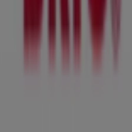
Missa inte chansen att besöka
Brio
-butiken på
Flockergatan 9
för en fullständig shoppingupplevelse. Vi
bjuder in dig att utforska de kampanjer vi har för dig
denna
augusti
och hålla dig uppdaterad om de bästa
erbjudandena från
Brio
i
Trelleborg
. Besök oss och börja
spara redan idag!
Mer information om Brio
Se andra butiker av Brio i
Trelleborg
Reklam