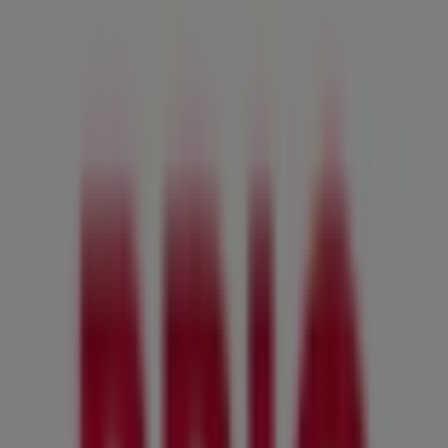
Brio
Flockergatan 9, Trelleborg
120 m
Golfhäftet
Lilla Alstad PL 140, Trelleborg
127 m