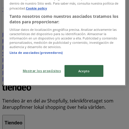
dentro de nuestro Sitio web. Para saber más, consulta nuestra política de
privacidad.
Cookie policy
1
2
3
4
5
...
21
Tanto nosotros como nuestros asociados tratamos los
datos para proporcionar:
Willys
Lidl
ÖoB
ICA Maxi
Rusta
Hemköp
Utilizar datos de localización geográfica precisa. Analizar activamente las
DollarStore
Coop
Stora Coop
City Gross
EKO
ICA
características del dispositivo para su identificación. Almacenar la
información en un dispositivo y/o acceder a ella. Publicidad y contenido
Kvantum
Systembolaget
ICA Supermarket
personalizados, medición de publicidad y contenido, investigación de
Blomsterlandet
Swedbank
Granngården
audiencia y desarrollo de servicios.
Lista de asociados (proveedores)
Snabbgross
Tempo
Jula
JYSK
Matrix Butikerna
Matcenter
Skechers
Telia
Biltema
Clas Ohlson
Jem&Fix
Byggmax
Bauhaus
Nya Pulsen
Matdax
Mostrar los propósitos
Acepto
Matvärlden
Pekås
Plantagen
Cassels
Elgiganten
ICA Nära
Matöppet
Lager 157
Tiendeo är en del av Shopfully, teknikföretaget som
återuppfinner lokal shopping över hela världen.
Tiendeo