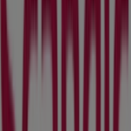
Hamngatan 37, Stockholm
125 m
Öppna
Bergans
Fredsgatan 5, Stockholm
138 m
Stockholm'deki Resor'nin diğer
işletmeleri
Scandic