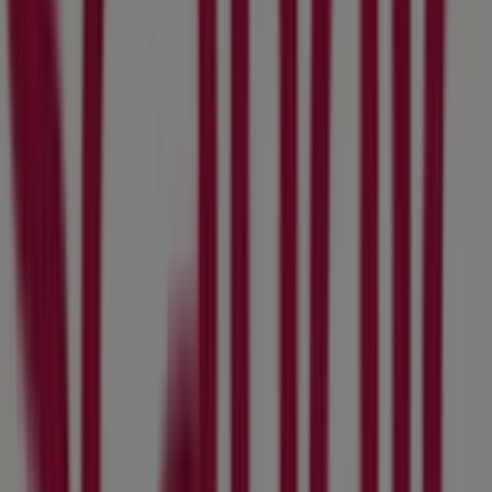
Välkommen till
Scandic
-butiken på Tiendeo, där du kan
upptäcka de bästa
erbjudandena
,
kampanjerna
och
katalogerna
från detta framstående varumärke inom
Resor
. Vår fysiska butik är belägen på
Kungsgatan 53
,
Stockholm
, där du hittar ett brett utbud av
kvalitetsprodukter som hjälper dig att spara under hela
augusti 2026
.
På Tiendeo erbjuder vi dig den senaste informationen
om
Scandic
, inklusive öppettider, exklusiva erbjudanden
och butikens exakta läge på
Kungsgatan 53
. Dessutom
får du tillgång till de senaste katalogerna från
Scandic
,
där du kan upptäcka de senaste kampanjerna och dra
nytta av stora rabatter på produkter inom
Resor
för dina
inköp i
Stockholm
.
Missa inte chansen att besöka
Scandic
-butiken på
Kungsgatan 53
för en fullständig shoppingupplevelse. Vi
bjuder in dig att utforska de kampanjer vi har för dig
denna
augusti
och hålla dig uppdaterad om de bästa