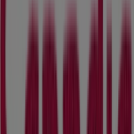
Skechers
Drottninggatan 50-52, Stockholm
43 m
Golfhäftet
Oleby 418, Stockholm
43 m
Stadium