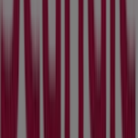
Vad vi gör
Affärslösningar
Nyheter och media
Jobba med oss
Kontakta oss
Marknadsförings- och affärsbegäran
Butiken är felaktigt angiven på kartan
Veckovis annonsfeedback
Tekniska problem och allmän feedback
Index
Märken