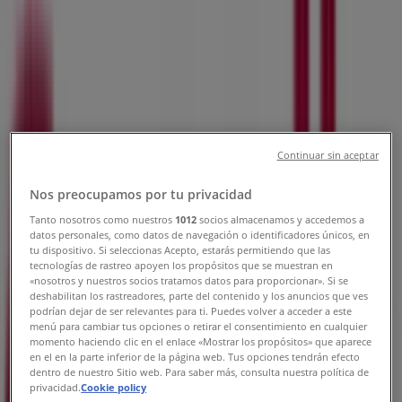
Stockholm - Öppettider &
Kampanjer
Tiendeo i Stockholm
»
Resor Erbjudanden i Stockholm
»
Continuar sin aceptar
Scandic i Stockholm
»
Nos preocupamos por tu privacidad
Scandic | Kungsgatan 53
Tanto nosotros como nuestros
1012
socios almacenamos y accedemos a
Karta
+46 8 51736500
datos personales, como datos de navegación o identificadores únicos, en
Karta
+46 8 51736500
tu dispositivo. Si seleccionas Acepto, estarás permitiendo que las
tecnologías de rastreo apoyen los propósitos que se muestran en
«nosotros y nuestros socios tratamos datos para proporcionar». Si se
Vi är på väg att publicera erbjudanden från Scandic
deshabilitan los rastreadores, parte del contenido y los anuncios que ves
podrían dejar de ser relevantes para ti. Puedes volver a acceder a este
Reklam
menú para cambiar tus opciones o retirar el consentimiento en cualquier
momento haciendo clic en el enlace «Mostrar los propósitos» que aparece
en el en la parte inferior de la página web. Tus opciones tendrán efecto
dentro de nuestro Sitio web. Para saber más, consulta nuestra política de
privacidad.
Cookie policy