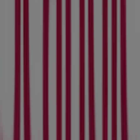
Tiendeo är en del av Shopfully, teknikföretaget som
återuppfinner lokal shopping över hela världen.
Tiendeo