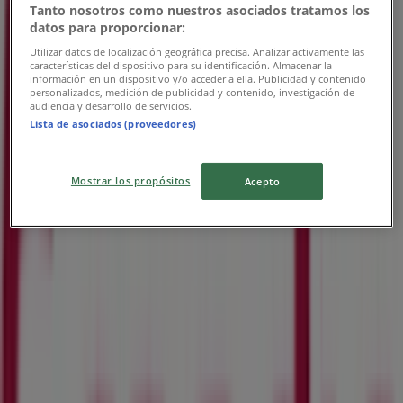
Tanto nosotros como nuestros asociados tratamos los
datos para proporcionar:
Utilizar datos de localización geográfica precisa. Analizar activamente las
características del dispositivo para su identificación. Almacenar la
información en un dispositivo y/o acceder a ella. Publicidad y contenido
personalizados, medición de publicidad y contenido, investigación de
audiencia y desarrollo de servicios.
Lista de asociados (proveedores)
Närmaste butiker
Mostrar los propósitos
Acepto
Nilson Shoes
Stjärntorget 2 Butik 3.015, Solna
43 m
Öppna