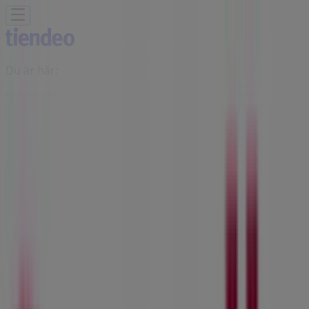
Du är här:
Stockholm
Featured
Matbutiker
Möbler och Inredning
Bygg och
Trädgård
Kläder, Skor och Accessoarer
Elektronik och
Vitvaror
Sport
Bilar och Motor
Leksaker och Barn
Skönhet
och Parfym
Apotek och Hälsa
Restauranger och
Kaféer
Böcker och Kontorsmaterial
Resor
Banker
Reklam
Scandic Butik | Kungsgatan 53,