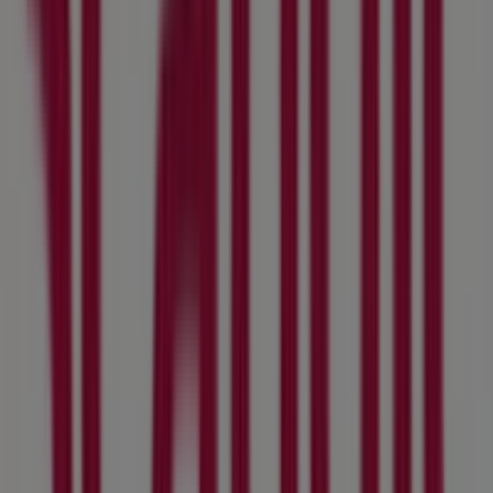
erbjudandena från
Scandic
i
Stockholm
. Besök oss och
börja spara redan idag!
Mer information om Scandic
Se andra butiker av Scandic i
Stockholm
Reklam