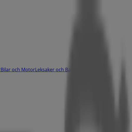
t
Bilar och Motor
Leksaker och Barn
Skönhet och