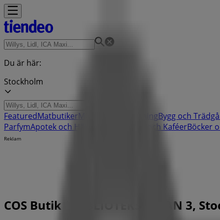
Du är här:
Stockholm
Featured
Matbutiker
Möbler och Inredning
Bygg och Trädgå
Parfym
Apotek och Hälsa
Restauranger och Kaféer
Böcker o
Reklam
COS Butik | BIBLIOTEKSGATAN 3, Sto