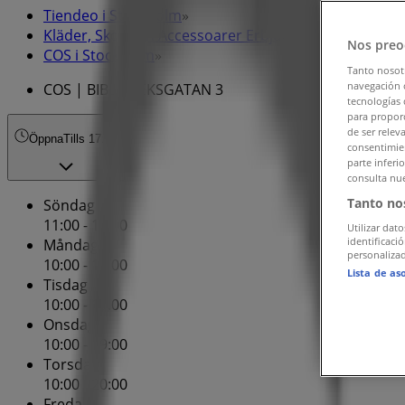
Tiendeo i Stockholm
»
Kläder, Skor och Accessoarer Erbjudanden i Stockho
Nos preo
COS i Stockholm
»
Tanto nosot
navegación o
COS | BIBLIOTEKSGATAN 3
tecnologías 
para proporc
de ser relev
Öppna
Tills 17:00
consentimien
parte inferi
consulta nue
Tanto no
Söndag
11:00 - 17:00
Utilizar dato
identificaci
Måndag
personalizad
10:00 - 19:00
Lista de as
Tisdag
10:00 - 19:00
Onsdag
10:00 - 19:00
Torsdag
10:00 - 20:00
Fredag