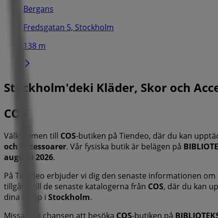
Bergans
Fredsgatan 5, Stockholm
138 m
Stockholm'deki Kläder, Skor och Acce
COS
Välkommen till
COS
-butiken på Tiendeo, där du kan upptä
och Accessoarer
. Vår fysiska butik är belägen på
BIBLIOT
augusti 2026
.
På Tiendeo erbjuder vi dig den senaste informationen om
tillgång till de senaste katalogerna från
COS
, där du kan u
dina inköp i
Stockholm
.
Missa inte chansen att besöka
COS
-butiken på
BIBLIOTEK