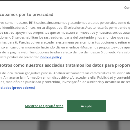
Con
lm
»
cupamos por tu privacidad
ros como nuestros
1014
socios almacenamos y accedemos a datos personales, como d
 identificadores únicos, en tu dispositivo. Si seleccionas Acepto, estarás permitiendo 
de rastreo apoyen los propósitos que se muestran en «nosotros y nuestros socios trat
ionar». Si se deshabilitan los rastreadores, parte del contenido y los anuncios que ves
antes para ti. Puedes volver a acceder a este menú para cambiar tus opciones o retirar e
to en cualquier momento haciendo clic en el enlace «Mostrar los propósitos» que apar
or de la página web. Tus opciones tendrán efecto dentro de nuestro Sitio web. Para sab
stra política de privacidad.
Cookie policy
sotros como nuestros asociados tratamos los datos para proporc
s de localización geográfica precisa. Analizar activamente las características del disposit
ón. Almacenar la información en un dispositivo y/o acceder a ella. Publicidad y conteni
os, medición de publicidad y contenido, investigación de audiencia y desarrollo de ser
ociados (proveedores)
Mostrar los propósitos
Acepto