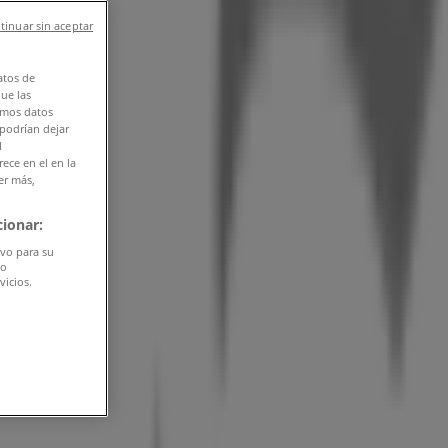
tinuar sin aceptar
atos de
que las
amos datos
 podrían dejar
l
ece en el en la
er más,
ionar:
ivo para su
do
vicios.