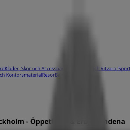
rd
Kläder, Skor och Accessoarer
Elektronik och Vitvaror
Spor
ch Kontorsmaterial
Resor
Banker
ckholm - Öppettider & Erbjudandena