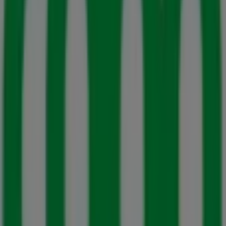
butikerna i
Sollentuna
.
På Tiendeo får du inte bara tillgång till
kampanjer
och
rabatter, utan även detaljerad information om fysiska
butiker i din stad. Utforska katalogerna från
Stora Coop
,
hitta butiker i
Sollentuna
och upptäck produkter med
stora rabatter för att spara pengar på dina köp under
augusti
. Dessutom håller vi dig uppdaterad med exakta
platser, öppettider och all viktig information för en
smidig shoppingupplevelse i
Sollentuna
.
Missa inte chansen att dra nytta av
erbjudandena
från
Stora Coop
i butikerna i
Sollentuna
och håll dig
uppdaterad om de bästa priserna under
augusti 2026
.
På Tiendeo hittar du alltid de bästa butikerna och
shoppingmöjligheterna i
Sollentuna
. Börja utforska
butikerna och kampanjerna vi har för dig redan nu!
Reklam