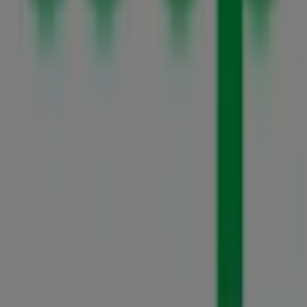
Marknadsförings- och affärsbegäran
Butiken är felaktigt angiven på kartan
Veckovis annonsfeedback
Tekniska problem och allmän feedback
Index
Märken
Lokala varumärken
Återförsäljare
Butiker i ditt område
Produkter
Lokala produkter
Städer
Ladda ner Tiendeo appen