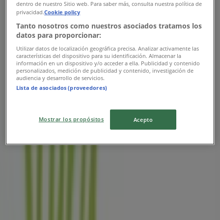
dentro de nuestro Sitio web. Para saber más, consulta nuestra política de
Konsumentvägen 1, Sollentuna
privacidad.
Cookie policy
Tanto nosotros como nuestros asociados tratamos los
2.6 km
datos para proporcionar:
Utilizar datos de localización geográfica precisa. Analizar activamente las
características del dispositivo para su identificación. Almacenar la
información en un dispositivo y/o acceder a ella. Publicidad y contenido
personalizados, medición de publicidad y contenido, investigación de
audiencia y desarrollo de servicios.
Stora Coop
Lista de asociados (proveedores)
Droskvägen 2, Järfälla
5.5 km
Mostrar los propósitos
Acepto
Stora Coop
Sunnanängsvägen 2a, Danderyd
7.5 km