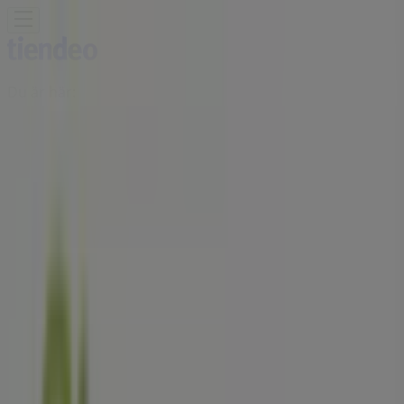
Du är här:
Sollentuna
Featured
Matbutiker
Möbler och Inredning
Bygg och
Trädgård
Kläder, Skor och Accessoarer
Elektronik och
Vitvaror
Sport
Bilar och Motor
Leksaker och Barn
Skönhet
och Parfym
Apotek och Hälsa
Restauranger och
Kaféer
Böcker och Kontorsmaterial
Resor
Banker
Reklam
Stora Coop Butiker Sollentuna -