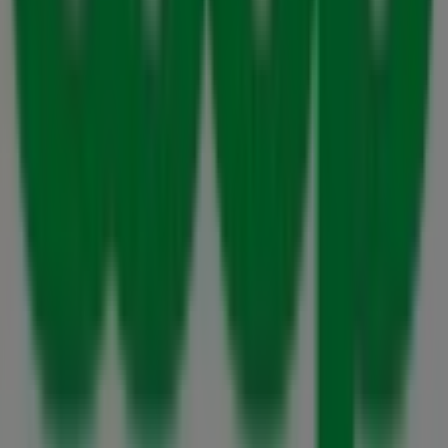
Tiendeo är en del av Shopfully, teknikföretaget som
återuppfinner lokal shopping över hela världen.
Tiendeo
Vad vi gör
Affärslösningar
Nyheter och media
Jobba med oss
Kontakta oss