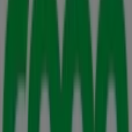
Sundbyberg
Stora Coop i Danderyd
Stora Coop i
Nybygget (Stockholm)
Stora Coop i Husby (Stockholm)
Stora Coop i Stockholm
Stora Coop i Upplands-Bro
Stora Coop i Råby och Norränge
Stora Coop i Bro
Stora Coop i Råby (Uppsala)
Stora Coop i Rättarboda
Visa fler städer
Andra företag inom Matbutiker i
Sollentuna
Stora Coop
Välkommen till Tiendeo, ditt bästa val för att hitta inte
bara de bästa
erbjudandena
,
katalogerna
och
kampanjerna
, utan också för att upptäcka de mest
framstående butikerna i
Sollentuna
. Under
augusti
2026
kan du på vår plattform ta del av de senaste
nyheterna från
Stora Coop
, ett av de mest erkända
varumärkena, samt hitta information om de närmaste