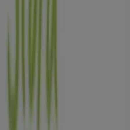
Reklam
Stora Coop
Östra Madenvägen 8, Tibble
8.0 km