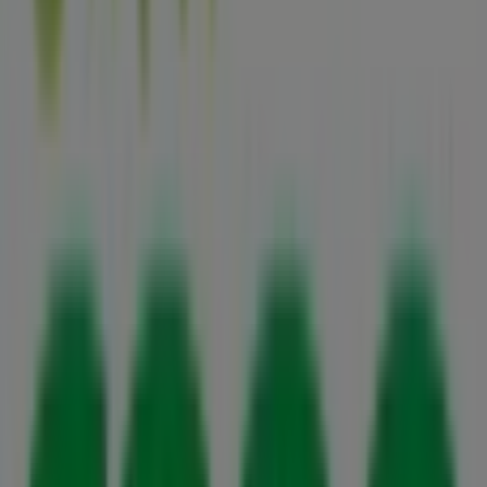
Reklam
Vi är på väg att publicera erbjudanden från Stora Coop
Städer med Stora Coop-butiker
Stora Coop i Järfälla
Stora Coop i Täby
Stora Coop i