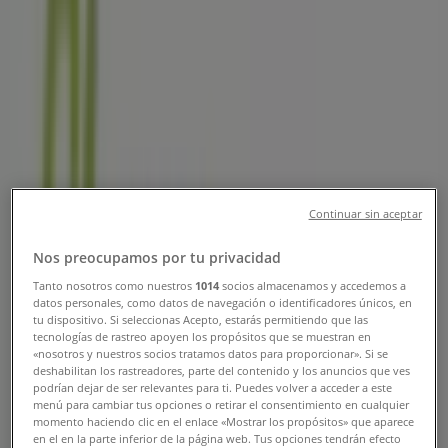
Öppettider, Telefonnummer &
Adresser
Tiendeo i Sollentuna
»
Matbutiker Erbjudanden i Sollentuna
»
Stora Coop i Sollentuna
»
Stora Coop i Sollentuna
Continuar sin aceptar
Stora Coop
Nos preocupamos por tu privacidad
Norra Malmvägen 82, Sollentuna
Tanto nosotros como nuestros
1014
socios almacenamos y accedemos a
datos personales, como datos de navegación o identificadores únicos, en
tu dispositivo. Si seleccionas Acepto, estarás permitiendo que las
971 m
tecnologías de rastreo apoyen los propósitos que se muestran en
«nosotros y nuestros socios tratamos datos para proporcionar». Si se
deshabilitan los rastreadores, parte del contenido y los anuncios que ves
podrían dejar de ser relevantes para ti. Puedes volver a acceder a este
menú para cambiar tus opciones o retirar el consentimiento en cualquier
momento haciendo clic en el enlace «Mostrar los propósitos» que aparece
Stora Coop
en el en la parte inferior de la página web. Tus opciones tendrán efecto