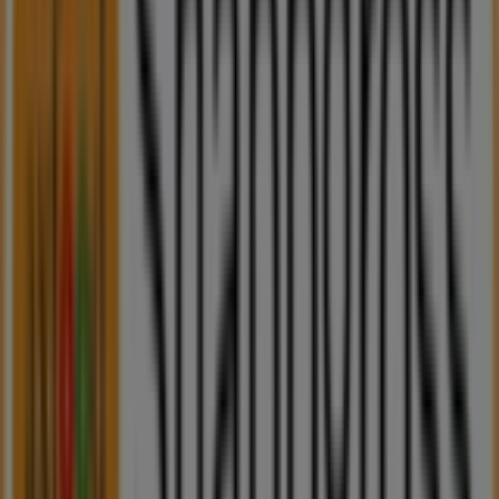
Snabbgross i Helsingborg
Snabbgross i Källunda
Snabbgross i Kristianstad
Snabbgross i Mjönäs (Skåne)
Visa fler städer
Andra företag inom Matbutiker i
Malmö
Snabbgross
Välkommen till Tiendeo, ditt bästa val för att hitta inte
bara de bästa
erbjudandena
,
katalogerna
och
kampanjerna
, utan också för att upptäcka de mest
framstående butikerna i
Malmö
. Under
augusti 2026
kan du på vår plattform ta del av de senaste nyheterna
från
Snabbgross
, ett av de mest erkända varumärkena,
samt hitta information om de närmaste butikerna i
Malmö
.
På Tiendeo får du inte bara tillgång till
kampanjer
och