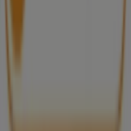
Butiken är felaktigt angiven på kartan
Veckovis annonsfeedback
Tekniska problem och allmän feedback
Index
Märken
Lokala varumärken
Återförsäljare
Butiker i ditt område
Produkter
Lokala produkter
Städer
Ladda ner Tiendeo appen