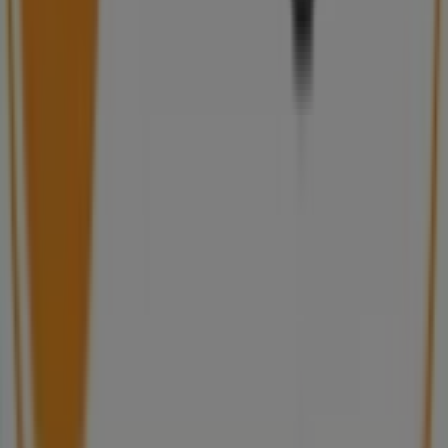
Tiendeo är en del av Shopfully, teknikföretaget som
återuppfinner lokal shopping över hela världen.
Tiendeo
Vad vi gör
Affärslösningar
Nyheter och media
Jobba med oss
Kontakta oss
Marknadsförings- och affärsbegäran