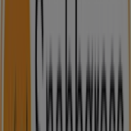
Snabbgross-broschyrer i Malmö
Snabbgross
Snabbgross Kampanjblad v. 3132
Utgår den 10/8
Städer med Snabbgross-butiker
Snabbgross i Hässlunda
Snabbgross i Hjortshög
Snabbgross i Häljaröd
Snabbgross i Görarp
Snabbgross i Tånga och Rögle
Snabbgross i Härslöv
Snabbgross i Mörarp
Snabbgross i Bårslöv