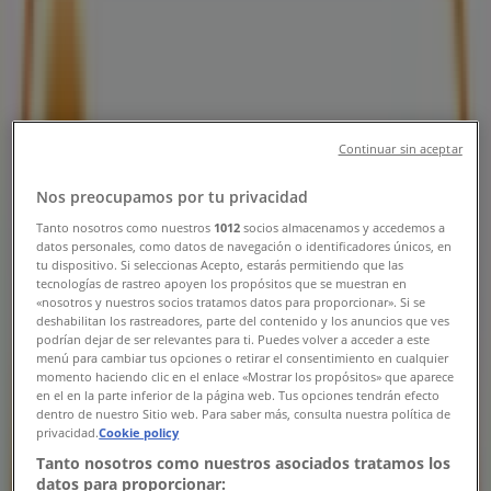
Öppettider, Telefonnummer &
Adresser
Tiendeo i Malmö
»
Matbutiker Erbjudanden i Malmö
»
Snabbgross i Malmö
»
Continuar sin aceptar
Snabbgross i Malmö
Nos preocupamos por tu privacidad
Tanto nosotros como nuestros
1012
socios almacenamos y accedemos a
datos personales, como datos de navegación o identificadores únicos, en
Snabbgross
tu dispositivo. Si seleccionas Acepto, estarás permitiendo que las
tecnologías de rastreo apoyen los propósitos que se muestran en
Strömgatan 3, Malmö
«nosotros y nuestros socios tratamos datos para proporcionar». Si se
deshabilitan los rastreadores, parte del contenido y los anuncios que ves
podrían dejar de ser relevantes para ti. Puedes volver a acceder a este
4.3 km
menú para cambiar tus opciones o retirar el consentimiento en cualquier
momento haciendo clic en el enlace «Mostrar los propósitos» que aparece
Stängt
en el en la parte inferior de la página web. Tus opciones tendrán efecto
dentro de nuestro Sitio web. Para saber más, consulta nuestra política de
privacidad.
Cookie policy
Tanto nosotros como nuestros asociados tratamos los
datos para proporcionar: