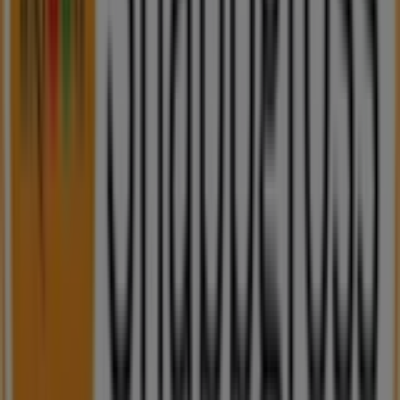
rabatter, utan även detaljerad information om fysiska
butiker i din stad. Utforska katalogerna från
Snabbgross
,
hitta butiker i
Malmö
och upptäck produkter med stora
rabatter för att spara pengar på dina köp under
augusti
.
Dessutom håller vi dig uppdaterad med exakta platser,
öppettider och all viktig information för en smidig
shoppingupplevelse i
Malmö
.
Missa inte chansen att dra nytta av
erbjudandena
från
Snabbgross
i butikerna i
Malmö
och håll dig uppdaterad
om de bästa priserna under
augusti 2026
. På Tiendeo
hittar du alltid de bästa butikerna och
shoppingmöjligheterna i
Malmö
. Börja utforska
butikerna och kampanjerna vi har för dig redan nu!
Reklam