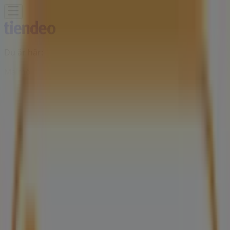
Du är här:
Malmö
Featured
Matbutiker
Möbler och Inredning
Bygg och
Trädgård
Kläder, Skor och Accessoarer
Elektronik och
Vitvaror
Sport
Bilar och Motor
Leksaker och Barn
Skönhet
och Parfym
Apotek och Hälsa
Restauranger och
Kaféer
Böcker och Kontorsmaterial
Resor
Banker
Reklam
Snabbgross Butiker Malmö -