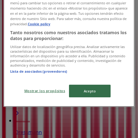
Dressmann
menú para cambiar tus opciones o retirar el consentimiento en cualquier
momento haciendo clic en el enlace «Mostrar los propósitos» que aparece
Sollentunavägen 163, Sollentuna
en el en la parte inferior de la página web. Tus opciones tendrán efecto
dentro de nuestro Sitio web. Para saber más, consulta nuestra política de
2.8 km
privacidad.
Cookie policy
Tanto nosotros como nuestros asociados tratamos los
Stängt
datos para proporcionar:
Utilizar datos de localización geográfica precisa. Analizar activamente las
características del dispositivo para su identificación. Almacenar la
información en un dispositivo y/o acceder a ella. Publicidad y contenido
personalizados, medición de publicidad y contenido, investigación de
audiencia y desarrollo de servicios.
Dressmann
Lista de asociados (proveedores)
Råsta Strandväg 13C, Solna
4.4 km
Mostrar los propósitos
Acepto
Stängt
Dressmann