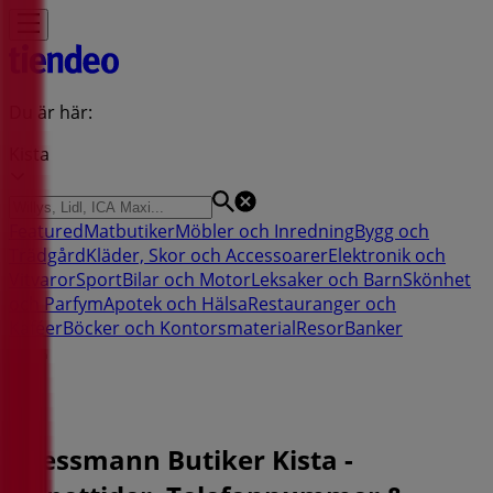
Du är här:
Kista
Featured
Matbutiker
Möbler och Inredning
Bygg och
Trädgård
Kläder, Skor och Accessoarer
Elektronik och
Vitvaror
Sport
Bilar och Motor
Leksaker och Barn
Skönhet
och Parfym
Apotek och Hälsa
Restauranger och
Kaféer
Böcker och Kontorsmaterial
Resor
Banker
Reklam
Dressmann Butiker Kista -