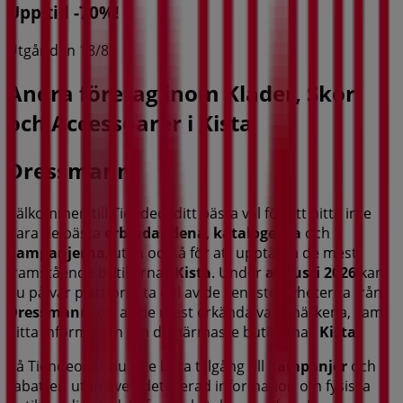
Upp till -70%!
Utgår den 18/8
Andra företag inom Kläder, Skor
och Accessoarer i Kista
Dressmann
Välkommen till Tiendeo, ditt bästa val för att hitta inte
bara de bästa
erbjudandena
,
katalogerna
och
kampanjerna
, utan också för att upptäcka de mest
framstående butikerna i
Kista
. Under
augusti 2026
kan
du på vår plattform ta del av de senaste nyheterna från
Dressmann
, ett av de mest erkända varumärkena, samt
hitta information om de närmaste butikerna i
Kista
.
På Tiendeo får du inte bara tillgång till
kampanjer
och
rabatter, utan även detaljerad information om fysiska