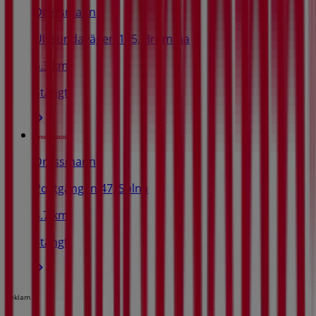
Dressmann
Ulvsundavägen 185, Bromma
5.3 km
Stängt
Dressmann
Postgången 47, Solna
5.7 km
Stängt
Reklam