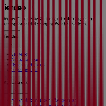
Tiendeo är en del av Shopfully, teknikföretaget som
återuppfinner lokal shopping över hela världen.
Tiendeo
Vad vi gör
Affärslösningar
Nyheter och media
Jobba med oss
Kontakta oss
Marknadsförings- och affärsbegäran
Butiken är felaktigt angiven på kartan