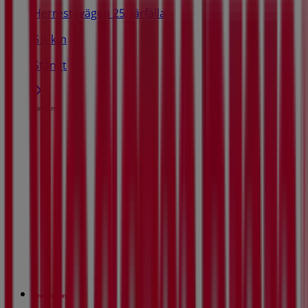
Herrestavägen 25, Järfälla
5.1 km
Stängt
Reklam