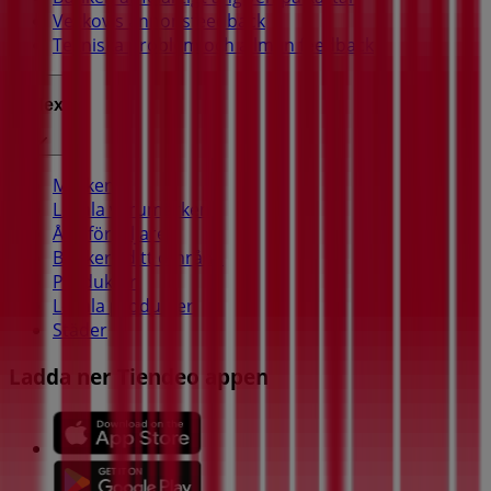
Veckovis annonsfeedback
Tekniska problem och allmän feedback
Index
Märken
Lokala varumärken
Återförsäljare
Butiker i ditt område
Produkter
Lokala produkter
Städer
Ladda ner Tiendeo appen