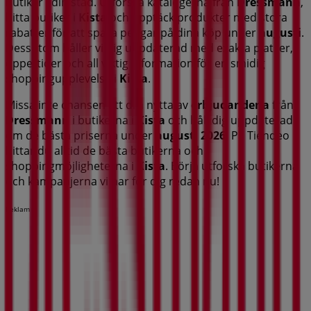
butiker i din stad. Utforska katalogerna från
Dressmann
,
hitta butiker i
Kista
och upptäck produkter med stora
rabatter för att spara pengar på dina köp under
augusti
.
Dessutom håller vi dig uppdaterad med exakta platser,
öppettider och all viktig information för en smidig
shoppingupplevelse i
Kista
.
Missa inte chansen att dra nytta av
erbjudandena
från
Dressmann
i butikerna i
Kista
och håll dig uppdaterad
om de bästa priserna under
augusti 2026
. På Tiendeo
hittar du alltid de bästa butikerna och
shoppingmöjligheterna i
Kista
. Börja utforska butikerna
och kampanjerna vi har för dig redan nu!
Reklam