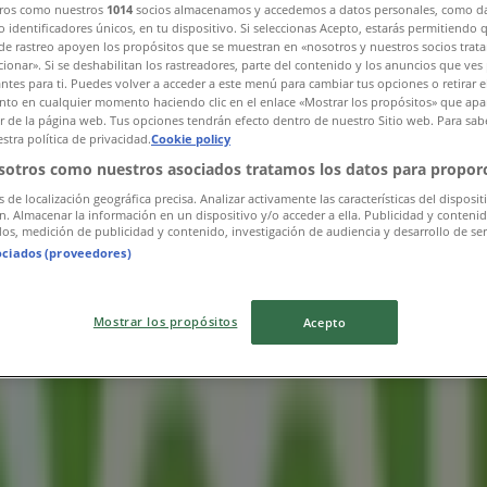
ros como nuestros
1014
socios almacenamos y accedemos a datos personales, como d
 identificadores únicos, en tu dispositivo. Si seleccionas Acepto, estarás permitiendo 
de rastreo apoyen los propósitos que se muestran en «nosotros y nuestros socios trat
ionar». Si se deshabilitan los rastreadores, parte del contenido y los anuncios que ves
antes para ti. Puedes volver a acceder a este menú para cambiar tus opciones o retirar e
to en cualquier momento haciendo clic en el enlace «Mostrar los propósitos» que apar
or de la página web. Tus opciones tendrán efecto dentro de nuestro Sitio web. Para sab
stra política de privacidad.
Cookie policy
sotros como nuestros asociados tratamos los datos para proporc
s de localización geográfica precisa. Analizar activamente las características del disposit
ón. Almacenar la información en un dispositivo y/o acceder a ella. Publicidad y conteni
os, medición de publicidad y contenido, investigación de audiencia y desarrollo de ser
ociados (proveedores)
Mostrar los propósitos
Acepto