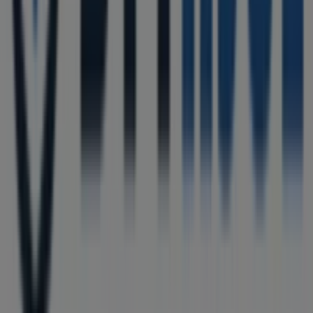
Tiendeo
Vad vi gör
Affärslösningar
Nyheter och media
Jobba med oss
Kontakta oss
Marknadsförings- och affärsbegäran
Butiken är felaktigt angiven på kartan
Veckovis annonsfeedback
Tekniska problem och allmän feedback
Index