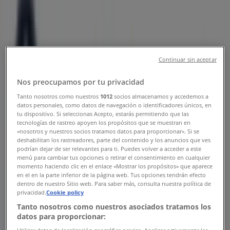
Öppettider, Telefonnummer &
Adresser
Tiendeo i Falköping
»
Continuar sin aceptar
Bilar och Motor Erbjudanden i Falköping
»
Nos preocupamos por tu privacidad
Bythjul i Falköping
»
Tanto nosotros como nuestros
1012
socios almacenamos y accedemos a
datos personales, como datos de navegación o identificadores únicos, en
Bythjul i Falköping
tu dispositivo. Si seleccionas Acepto, estarás permitiendo que las
tecnologías de rastreo apoyen los propósitos que se muestran en
«nosotros y nuestros socios tratamos datos para proporcionar». Si se
deshabilitan los rastreadores, parte del contenido y los anuncios que ves
podrían dejar de ser relevantes para ti. Puedes volver a acceder a este
Bythjul
menú para cambiar tus opciones o retirar el consentimiento en cualquier
momento haciendo clic en el enlace «Mostrar los propósitos» que aparece
BOTVIDSGATAN 39, Falköping
en el en la parte inferior de la página web. Tus opciones tendrán efecto
dentro de nuestro Sitio web. Para saber más, consulta nuestra política de
351 m
privacidad.
Cookie policy
Tanto nosotros como nuestros asociados tratamos los
datos para proporcionar: