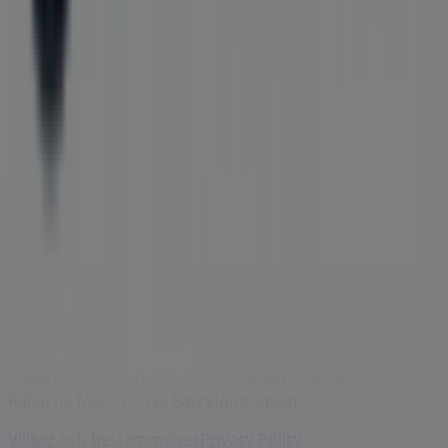
Märken
Lokala varumärken
Återförsäljare
Butiker i ditt område
Produkter
Lokala produkter
Städer
Ladda ner Tiendeo appen
Copyright © Tiendeo ® 2026 · Shopfully Marketing S.L.U. –
Palau de Mar – 08039 Barcelona, Spain
Villkor och bestämmelser
Privacy Policy