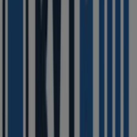
i Falköping
Bythjul
Välkommen till Tiendeo, ditt bästa val för att hitta inte
bara de bästa
erbjudandena
,
katalogerna
och
kampanjerna
, utan också för att upptäcka de mest
framstående butikerna i
Falköping
. Under
augusti 2026
kan du på vår plattform ta del av de senaste nyheterna
från
Bythjul
, ett av de mest erkända varumärkena, samt
hitta information om de närmaste butikerna i
Falköping
.
På Tiendeo får du inte bara tillgång till
kampanjer
och
rabatter, utan även detaljerad information om fysiska
butiker i din stad. Utforska katalogerna från
Bythjul
,
hitta butiker i
Falköping
och upptäck produkter med
stora rabatter för att spara pengar på dina köp under
augusti
. Dessutom håller vi dig uppdaterad med exakta
platser, öppettider och all viktig information för en