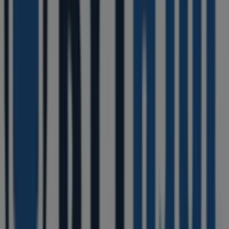
smidig shoppingupplevelse i
Falköping
.
Missa inte chansen att dra nytta av
erbjudandena
från
Bythjul
i butikerna i
Falköping
och håll dig uppdaterad
om de bästa priserna under
augusti 2026
. På Tiendeo
hittar du alltid de bästa butikerna och
shoppingmöjligheterna i
Falköping
. Börja utforska
butikerna och kampanjerna vi har för dig redan nu!
Reklam