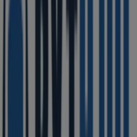
Vi är på väg att publicera erbjudanden från Bythjul
Städer med Bythjul-butiker
Bythjul i Backa (Västra Götaland)
Bythjul i Kättilstorp
Bythjul i Håbo
Bythjul i Rångedala
Bythjul i Hökerum
Bythjul i Köttkulla
Bythjul i Rånnaväg
Bythjul i
Hössna
Bythjul i Ulricehamn
Bythjul i Röshult
Bythjul
i Essunga kyrkby
Bythjul i Essunga
Visa fler städer
Andra företag inom Bilar och Motor