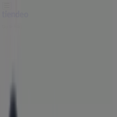
Du är här:
Falköping
Featured
Matbutiker
Möbler och Inredning
Bygg och
Trädgård
Kläder, Skor och Accessoarer
Elektronik och
Vitvaror
Sport
Bilar och Motor
Leksaker och Barn
Skönhet
och Parfym
Apotek och Hälsa
Restauranger och
Kaféer
Böcker och Kontorsmaterial
Resor
Banker
Reklam
Bythjul Butiker Falköping -