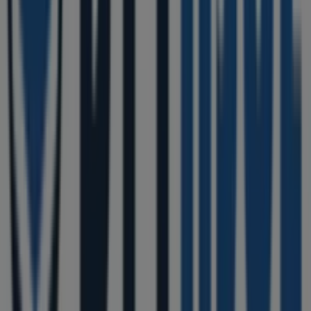
Tiendeo är en del av Shopfully, teknikföretaget som
återuppfinner lokal shopping över hela världen.