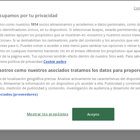
Con
cupamos por tu privacidad
ros como nuestros
1014
socios almacenamos y accedemos a datos personales, como d
 identificadores únicos, en tu dispositivo. Si seleccionas Acepto, estarás permitiendo 
de rastreo apoyen los propósitos que se muestran en «nosotros y nuestros socios trat
ionar». Si se deshabilitan los rastreadores, parte del contenido y los anuncios que ves
antes para ti. Puedes volver a acceder a este menú para cambiar tus opciones o retirar e
to en cualquier momento haciendo clic en el enlace «Mostrar los propósitos» que apar
in stad
or de la página web. Tus opciones tendrán efecto dentro de nuestro Sitio web. Para sab
stra política de privacidad.
Cookie policy
sotros como nuestros asociados tratamos los datos para proporc
s de localización geográfica precisa. Analizar activamente las características del disposit
ón. Almacenar la información en un dispositivo y/o acceder a ella. Publicidad y conteni
os, medición de publicidad y contenido, investigación de audiencia y desarrollo de ser
ociados (proveedores)
Mostrar los propósitos
Acepto