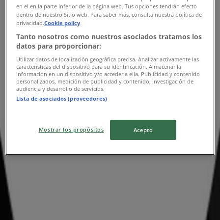
en el en la parte inferior de la página web. Tus opciones tendrán efecto
dentro de nuestro Sitio web. Para saber más, consulta nuestra política de
privacidad.
Cookie policy
Tanto nosotros como nuestros asociados tratamos los
datos para proporcionar:
Utilizar datos de localización geográfica precisa. Analizar activamente las
características del dispositivo para su identificación. Almacenar la
información en un dispositivo y/o acceder a ella. Publicidad y contenido
personalizados, medición de publicidad y contenido, investigación de
audiencia y desarrollo de servicios.
Lista de asociados (proveedores)
Mostrar los propósitos
Acepto
{"numCatalogs":0}
Andra användare tittade också på
dessa kataloger
Går ut idag