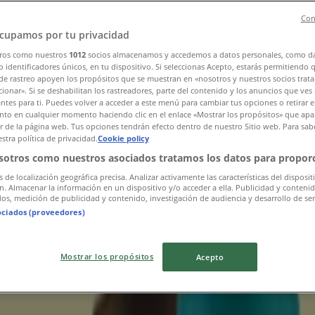
Con
cupamos por tu privacidad
ros como nuestros
1012
socios almacenamos y accedemos a datos personales, como d
 identificadores únicos, en tu dispositivo. Si seleccionas Acepto, estarás permitiendo 
de rastreo apoyen los propósitos que se muestran en «nosotros y nuestros socios trat
ionar». Si se deshabilitan los rastreadores, parte del contenido y los anuncios que ves
antes para ti. Puedes volver a acceder a este menú para cambiar tus opciones o retirar e
to en cualquier momento haciendo clic en el enlace «Mostrar los propósitos» que apar
aft i Lund (Skåne)
or de la página web. Tus opciones tendrán efecto dentro de nuestro Sitio web. Para sab
stra política de privacidad.
Cookie policy
sotros como nuestros asociados tratamos los datos para proporc
s de localización geográfica precisa. Analizar activamente las características del disposit
ón. Almacenar la información en un dispositivo y/o acceder a ella. Publicidad y conteni
os, medición de publicidad y contenido, investigación de audiencia y desarrollo de ser
ociados (proveedores)
Mostrar los propósitos
Acepto