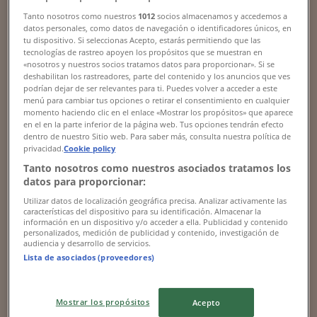
3 för
Tanto nosotros como nuestros
1012
socios almacenamos y accedemos a
3 för
datos personales, como datos de navegación o identificadores únicos, en
tu dispositivo. Si seleccionas Acepto, estarás permitiendo que las
marabou - Dubbla chokladbitar
tecnologías de rastreo apoyen los propósitos que se muestran en
«nosotros y nuestros socios tratamos datos para proporcionar». Si se
deshabilitan los rastreadores, parte del contenido y los anuncios que ves
podrían dejar de ser relevantes para ti. Puedes volver a acceder a este
menú para cambiar tus opciones o retirar el consentimiento en cualquier
momento haciendo clic en el enlace «Mostrar los propósitos» que aparece
Coop
en el en la parte inferior de la página web. Tus opciones tendrán efecto
dentro de nuestro Sitio web. Para saber más, consulta nuestra política de
Kr 25.00
privacidad.
Cookie policy
Tanto nosotros como nuestros asociados tratamos los
datos para proporcionar:
Visa
Utilizar datos de localización geográfica precisa. Analizar activamente las
características del dispositivo para su identificación. Almacenar la
Kr 25.00
información en un dispositivo y/o acceder a ella. Publicidad y contenido
personalizados, medición de publicidad y contenido, investigación de
audiencia y desarrollo de servicios.
marabou - Marabou Stycksaker
Lista de asociados (proveedores)
Mostrar los propósitos
Acepto
ÖoB