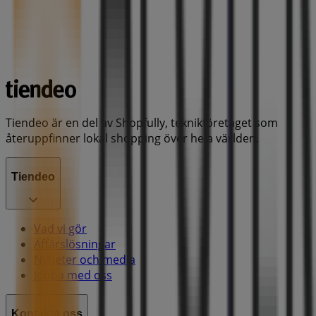
Tiendeo är en del av Shopfully, teknikföretaget som
återuppfinner lokal shopping över hela världen.
Tiendeo
Vad vi gör
Affärslösningar
Nyheter och media
Jobba med oss
Kontakta oss