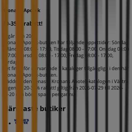
Kronans Apotek
20-35% rabatt!
Utgår den 20/8
Kronans Apotek-butiken har följande öppettider: Söndag
, Måndag 08:00 - 17:00, Tisdag 08:00 - 17:00, Onsdag 08:00
- 17:00, Torsdag 08:00 - 17:00, Fredag 08:00 - 17:00,
Lördag .
Det finns för närvarande 1 kataloger tillgängliga i den här
Kronans Apotek-butiken.
Bläddra i den senaste Kronans Apotek-katalogen i Västra
Vägen 50 20-35% rabatt! giltig från 2026-07-29 till 2026-
08-20 och börja spara pengar nu!
Närmaste butiker