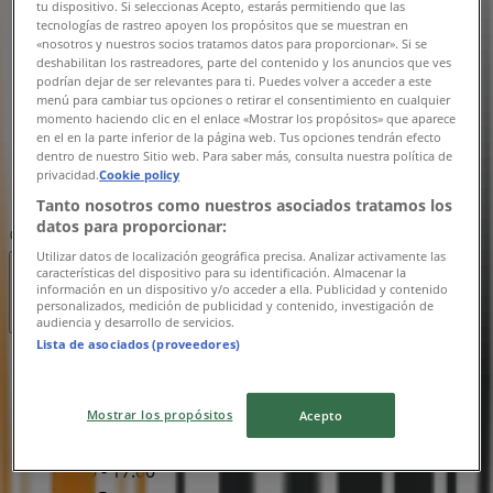
tu dispositivo. Si seleccionas Acepto, estarás permitiendo que las
Onsdag
tecnologías de rastreo apoyen los propósitos que se muestran en
08:00 - 17:00
«nosotros y nuestros socios tratamos datos para proporcionar». Si se
Torsdag
deshabilitan los rastreadores, parte del contenido y los anuncios que ves
08:00 - 17:00
podrían dejar de ser relevantes para ti. Puedes volver a acceder a este
menú para cambiar tus opciones o retirar el consentimiento en cualquier
Fredag
momento haciendo clic en el enlace «Mostrar los propósitos» que aparece
08:00 - 17:00
en el en la parte inferior de la página web. Tus opciones tendrán efecto
Lördag
dentro de nuestro Sitio web. Para saber más, consulta nuestra política de
privacidad.
Cookie policy
Stängt
Tanto nosotros como nuestros asociados tratamos los
datos para proporcionar:
Karta
060-128450
Utilizar datos de localización geográfica precisa. Analizar activamente las
características del dispositivo para su identificación. Almacenar la
Stängt
información en un dispositivo y/o acceder a ella. Publicidad y contenido
personalizados, medición de publicidad y contenido, investigación de
audiencia y desarrollo de servicios.
Lista de asociados (proveedores)
Söndag
Stängt
Mostrar los propósitos
Acepto
Måndag
08:00 - 17:00