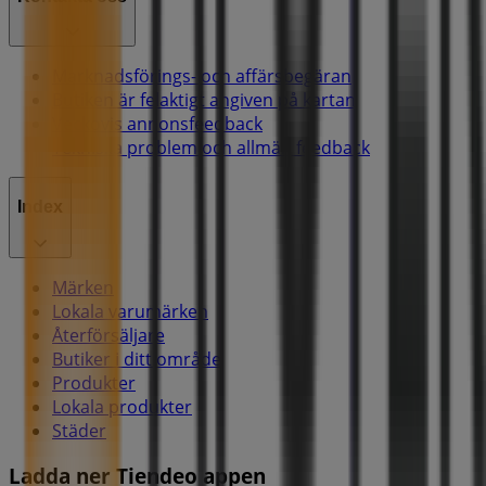
Marknadsförings- och affärsbegäran
Butiken är felaktigt angiven på kartan
Veckovis annonsfeedback
Tekniska problem och allmän feedback
Index
Märken
Lokala varumärken
Återförsäljare
Butiker i ditt område
Produkter
Lokala produkter
Städer
Ladda ner Tiendeo appen