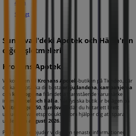
40 m
Stängt
Sundsvall'deki Apotek och Hälsa'nin
diğer işletmeleri
Kronans Apotek
Välkommen till
Kronans Apotek
-butiken på Tiendeo, där
du kan upptäcka de bästa
erbjudandena
,
kampanjerna
och
katalogerna
från detta framstående varumärke
inom
Apotek och Hälsa
. Vår fysiska butik är belägen på
Västra Vägen 50
,
Sundsvall
, där du hittar ett brett
utbud av kvalitetsprodukter som hjälper dig att spara
under hela
augusti 2026
.
På Tiendeo erbjuder vi dig den senaste informationen