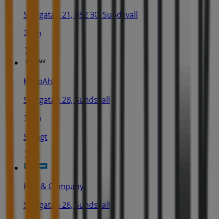
Storgatan 21, 852 30, Sundsvall
29 m
KappAhl
Storgatan 28, Sundsvall
37 m
Stängt
Kjell & Company
Storgatan 26, Sundsvall