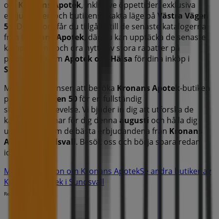
om
Kronans Apotek
, inklusive öppettider, exklusiva
erbjudanden och butikens exakta läge på
Västra Vägen
50
. Dessutom får du tillgång till de senaste katalogerna
från
Kronans Apotek
, där du kan upptäcka de senaste
kampanjerna och dra nytta av stora rabatter på
produkter inom
Apotek och Hälsa
för dina inköp i
Sundsvall
.
Missa inte chansen att besöka
Kronans Apotek
-butiken
på
Västra Vägen 50
för en fullständig
shoppingupplevelse. Vi bjuder in dig att utforska de
kampanjer vi har för dig denna
augusti
och hålla dig
uppdaterad om de bästa erbjudandena från
Kronans
Apotek
i
Sundsvall
. Besök oss och börja spara redan
idag!
Mer information om Kronans Apotek
Se andra butiker av
Kronans Apotek i Sundsvall
Reklam