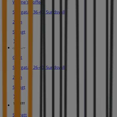
Wayne's Coffee
Storgatan 36-40, Sundsvall
25 m
Stängt
Gant
Storgatan 26-40, Sundsvall
25 m
Stängt
Scorett