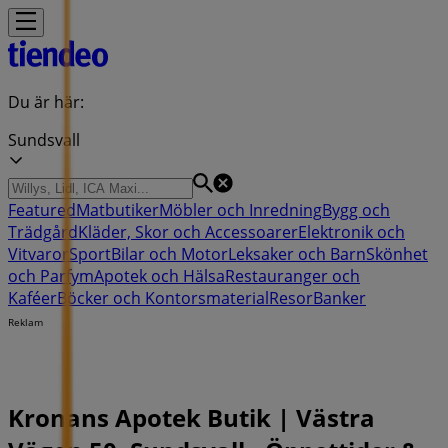
Du är här:
Sundsvall
Featured
Matbutiker
Möbler och Inredning
Bygg och
Trädgård
Kläder, Skor och Accessoarer
Elektronik och
Vitvaror
Sport
Bilar och Motor
Leksaker och Barn
Skönhet
och Parfym
Apotek och Hälsa
Restauranger och
Kaféer
Böcker och Kontorsmaterial
Resor
Banker
Reklam
Kronans Apotek Butik | Västra